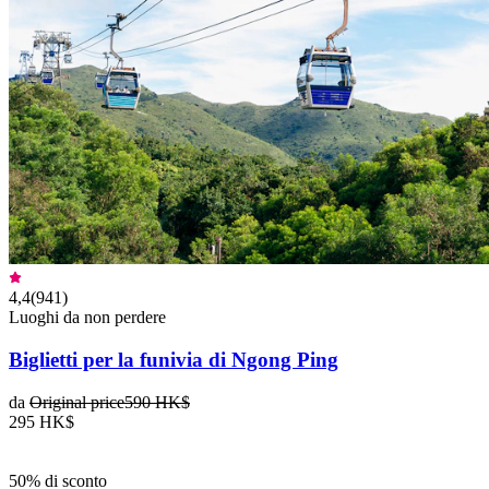
4,4
(
941
)
Luoghi da non perdere
Biglietti per la funivia di Ngong Ping
da
Original price
590 HK$
295 HK$
50% di sconto