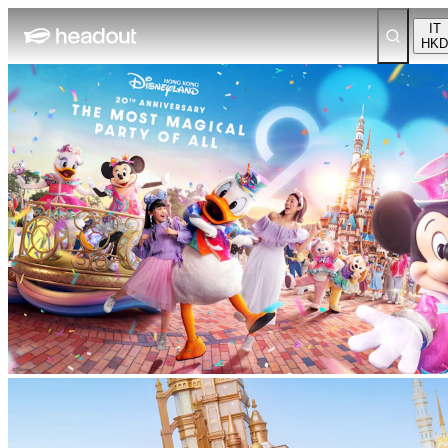
IT
HKD