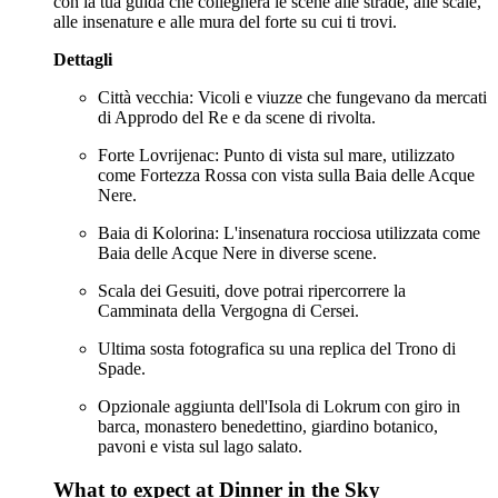
con la tua guida che collegherà le scene alle strade, alle scale,
alle insenature e alle mura del forte su cui ti trovi.
Dettagli
Città vecchia: Vicoli e viuzze che fungevano da mercati
di Approdo del Re e da scene di rivolta.
Forte Lovrijenac: Punto di vista sul mare, utilizzato
come Fortezza Rossa con vista sulla Baia delle Acque
Nere.
Baia di Kolorina: L'insenatura rocciosa utilizzata come
Baia delle Acque Nere in diverse scene.
Scala dei Gesuiti, dove potrai ripercorrere la
Camminata della Vergogna di Cersei.
Ultima sosta fotografica su una replica del Trono di
Spade.
Opzionale aggiunta dell'Isola di Lokrum con giro in
barca, monastero benedettino, giardino botanico,
pavoni e vista sul lago salato.
What to expect at Dinner in the Sky