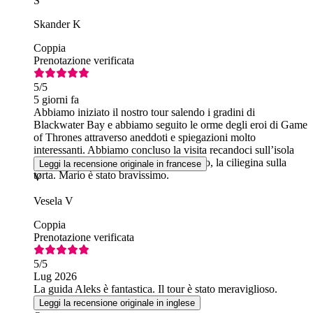
S
Skander K
Coppia
Prenotazione verificata
5
/5
5 giorni fa
Abbiamo iniziato il nostro tour salendo i gradini di
Blackwater Bay e abbiamo seguito le orme degli eroi di Game
of Thrones attraverso aneddoti e spiegazioni molto
interessanti. Abbiamo concluso la visita recandoci sull’isola
dove si trova la replica perfetta del trono, la ciliegina sulla
Leggi la recensione originale in francese
torta. Mario è stato bravissimo.
V
Vesela V
Coppia
Prenotazione verificata
5
/5
Lug 2026
La guida Aleks è fantastica. Il tour è stato meraviglioso.
Leggi la recensione originale in inglese