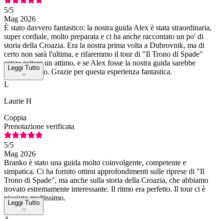
5
/5
Mag 2026
È stato davvero fantastico: la nostra guida Alex è stata straordinaria,
super cordiale, molto preparata e ci ha anche raccontato un po' di
storia della Croazia. Era la nostra prima volta a Dubrovnik, ma di
certo non sarà l'ultima, e rifaremmo il tour di "Il Trono di Spade"
senza esitare un attimo, e se Alex fosse la nostra guida sarebbe
Leggi Tutto
ancora meglio. Grazie per questa esperienza fantastica.
L
Laurie H
Coppia
Prenotazione verificata
5
/5
Mag 2026
Branko è stato una guida molto coinvolgente, competente e
simpatica. Ci ha fornito ottimi approfondimenti sulle riprese di "Il
Trono di Spade", ma anche sulla storia della Croazia, che abbiamo
trovato estremamente interessante. Il ritmo era perfetto. Il tour ci è
piaciuto moltissimo.
Leggi Tutto