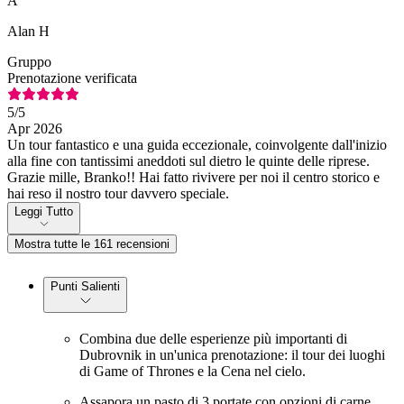
A
Alan H
Gruppo
Prenotazione verificata
5
/5
Apr 2026
Un tour fantastico e una guida eccezionale, coinvolgente dall'inizio
alla fine con tantissimi aneddoti sul dietro le quinte delle riprese.
Grazie mille, Branko!! Hai fatto rivivere per noi il centro storico e
hai reso il nostro tour davvero speciale.
Leggi Tutto
Mostra tutte le 161 recensioni
Punti Salienti
Combina due delle esperienze più importanti di
Dubrovnik in un'unica prenotazione: il tour dei luoghi
di Game of Thrones e la Cena nel cielo.
Assapora un pasto di 3 portate con opzioni di carne,