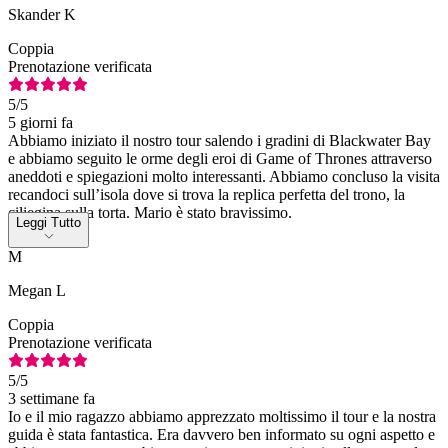
Skander K
Coppia
Prenotazione verificata
5
/5
5 giorni fa
Abbiamo iniziato il nostro tour salendo i gradini di Blackwater Bay
e abbiamo seguito le orme degli eroi di Game of Thrones attraverso
aneddoti e spiegazioni molto interessanti. Abbiamo concluso la visita
recandoci sull’isola dove si trova la replica perfetta del trono, la
ciliegina sulla torta. Mario è stato bravissimo.
Leggi Tutto
M
Megan L
Coppia
Prenotazione verificata
5
/5
3 settimane fa
Io e il mio ragazzo abbiamo apprezzato moltissimo il tour e la nostra
guida è stata fantastica. Era davvero ben informato su ogni aspetto e