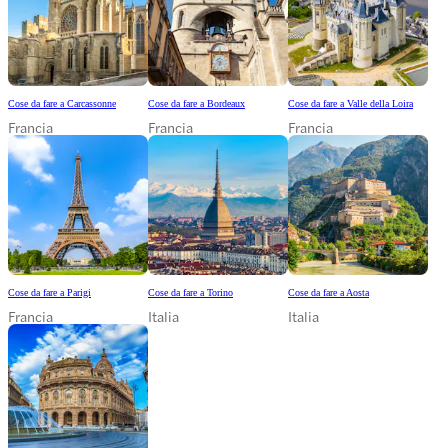
Cose da fare a Carcassonne
Cose da fare a Bordeaux
Cose da fare a Valle della Loira
Francia
Francia
Francia
Cose da fare a Parigi
Cose da fare a Torino
Cose da fare a Aosta
Francia
Italia
Italia