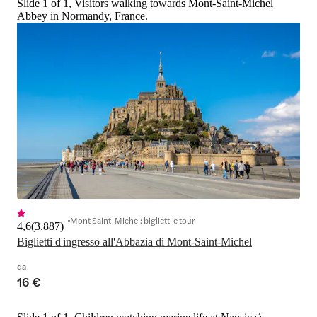
Slide 1 of 1, Visitors walking towards Mont-Saint-Michel
acciottolate, scoprire un'architettura 
Abbey in Normandy, France.
secolare e sperimentare il 
drammatico cambiamento delle 
maree che compromette 
l'accessibilità all'isola.
Mont Saint-Michel: biglietti e tour
4,6
(
3.887
)
Biglietti d'ingresso all'Abbazia di Mont-Saint-Michel
da
16 €