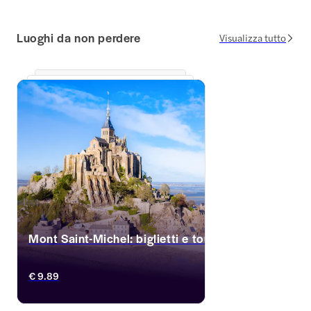
Luoghi da non perdere
Visualizza tutto
Mont Saint-Michel: biglietti e tour
Scappa dalla frenesia di Parigi e visita Mont 
€ 9.89
Saint-Michel, un piccolo comune in 
Normandia che è anche una graziosa isola. 
Esplora l'imponente abbazia dell'VIII 