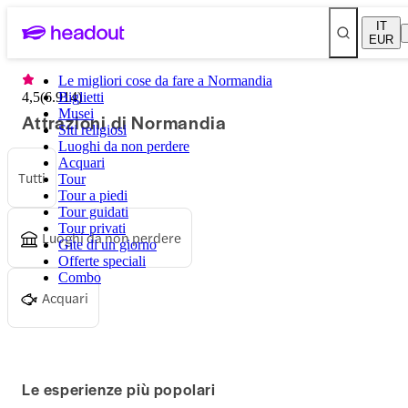
IT
EUR
Le migliori cose da fare a Normandia
4,5
(
6.914
Biglietti
)
Musei
Attrazioni di Normandia
Siti religiosi
Luoghi da non perdere
Acquari
Tutti
Tour
Tour a piedi
Tour guidati
Tour privati
Luoghi da non perdere
Gite di un giorno
Offerte speciali
Combo
Acquari
Le esperienze più popolari