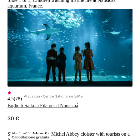
Slide 1 of 1, Children watching marine life at Nausicaá
aquarium, France.
Nausicaá - Centre National de la Mer
4,5
(
78
)
Biglietti Salta la Fila per il Nausicaá
30 €
Slide 1 of 1, Mont St. Michel Abbey cloister with tourists on a
Cancellazione gratuita
full-day tour from Paris.