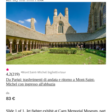
Mont Saint-Michel: biglietti e tour
4,2
(
219
)
Da Parigi: trasferimenti di andata e ritorno a Mont-Saint-
Michel con ingresso all'abbazia
da
83 €
Slide 1 of 1, Jet fighter exhibit at Caen Memorial Museum, part