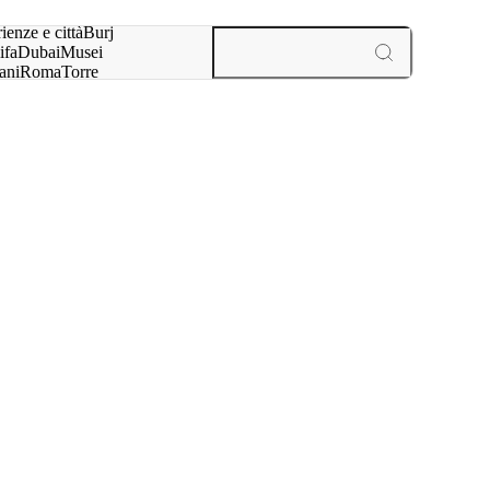
a:
ienze e città
Burj
ifa
Dubai
Musei
ani
Roma
Torre
l
Parigi
esperienze e città