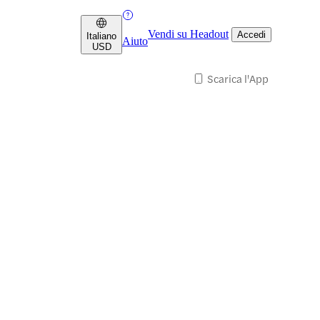
Vendi su Headout
Accedi
Italiano
Aiuto
USD
Scarica l'App