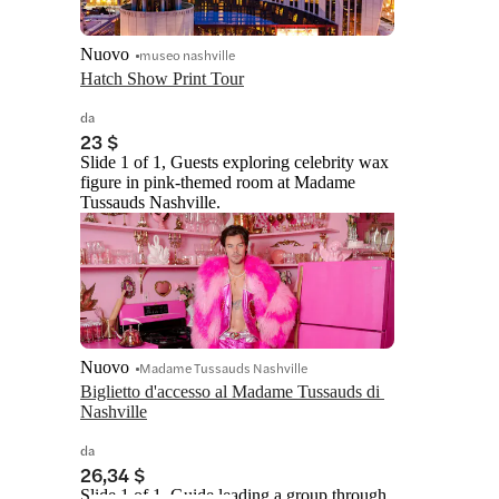
Nuovo
museo nashville
Hatch Show Print Tour
da
23 $
Slide 1 of 1, Guests exploring celebrity wax
figure in pink-themed room at Madame
Tussauds Nashville.
Nuovo
Madame Tussauds Nashville
Biglietto d'accesso al Madame Tussauds di 
Nashville
da
26,34 $
Slide 1 of 1, Guide leading a group through