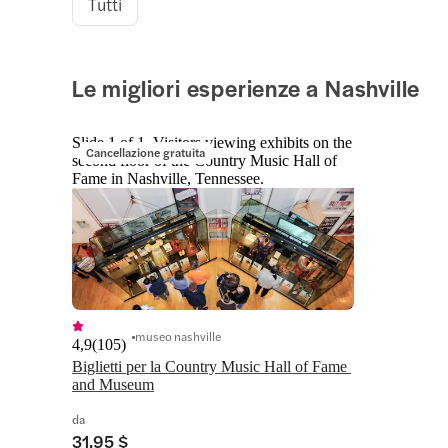
Tutti
Le migliori esperienze a Nashville
Slide 1 of 1, Visitors viewing exhibits on the
Cancellazione gratuita
second floor of the Country Music Hall of
Fame in Nashville, Tennessee.
museo nashville
4,9
(
105
)
Biglietti per la Country Music Hall of Fame 
and Museum
da
31,95 $