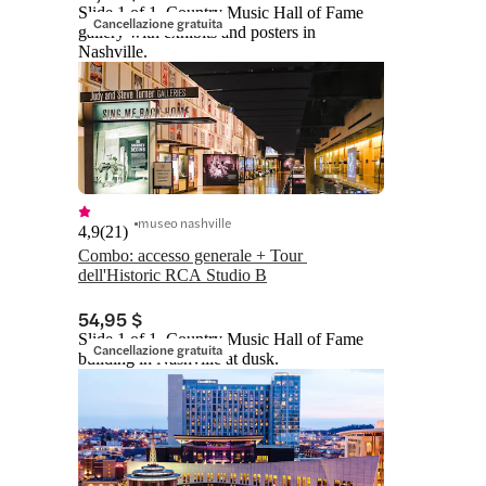
Slide 1 of 1, Country Music Hall of Fame
Cancellazione gratuita
gallery with exhibits and posters in
Nashville.
museo nashville
4,9
(
21
)
Combo: accesso generale + Tour 
dell'Historic RCA Studio B
54,95 $
Slide 1 of 1, Country Music Hall of Fame
Cancellazione gratuita
building in Nashville at dusk.