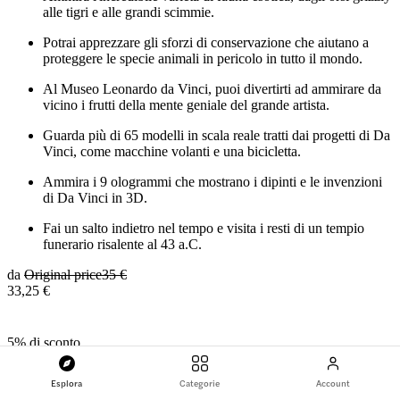
alle tigri e alle grandi scimmie.
Potrai apprezzare gli sforzi di conservazione che aiutano a
proteggere le specie animali in pericolo in tutto il mondo.
Al Museo Leonardo da Vinci, puoi divertirti ad ammirare da
vicino i frutti della mente geniale del grande artista.
Guarda più di 65 modelli in scala reale tratti dai progetti di Da
Vinci, come macchine volanti e una bicicletta.
Ammira i 9 ologrammi che mostrano i dipinti e le invenzioni
di Da Vinci in 3D.
Fai un salto indietro nel tempo e visita i resti di un tempio
funerario risalente al 43 a.C.
da
Original price
35 €
33,25 €
5% di sconto
Verifica la disponibilità
Altri dettagli
Esplora
Categorie
Account