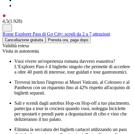
4,5
(
1.928
)
Rome Explorer Pass di Go City: scegli da 2 a 7 attrazioni
Cancellazione gratuita
Prenota ora, paga dopo
Validità estesa
Visita in autonomia
Vuoi vivere un'esperienza romana davvero esaustiva?
L'Explorer Pass è il biglietto singolo che permette di accedere
a oltre 40 punti di interesse, tour guidati e tour gastronomici.
Troverai incluso l'ingresso ai Musei Vaticani, al Colosseo e al
Pantheon con un risparmio fino al 42% rispetto all'acquisto di
biglietti separati.
Sali e scendi dagli autobus Hop-on Hop-off a tuo piacimento,
partecipa a tour in crociera quando vuoi, noleggia biciclette
per spostarti e prendi parte a degustazioni di cibo e vino che
delizieranno il tuo palato.
Elimina la seccatura dei biglietti cartacei utilizzando un pass