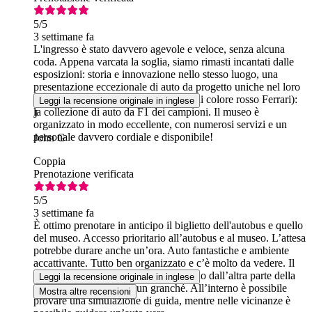
5
/5
3 settimane fa
L'ingresso è stato davvero agevole e veloce, senza alcuna
coda. Appena varcata la soglia, siamo rimasti incantati dalle
esposizioni: storia e innovazione nello stesso luogo, una
presentazione eccezionale di auto da progetto uniche nel loro
genere, fino alla ciliegina sulla torta (di colore rosso Ferrari):
Leggi la recensione originale in inglese
la collezione di auto da F1 dei campioni. Il museo è
J
organizzato in modo eccellente, con numerosi servizi e un
personale davvero cordiale e disponibile!
John G
Coppia
Prenotazione verificata
5
/5
3 settimane fa
È ottimo prenotare in anticipo il biglietto dell'autobus e quello
del museo. Accesso prioritario all’autobus e al museo. L’attesa
potrebbe durare anche un’ora. Auto fantastiche e ambiente
accattivante. Tutto ben organizzato e c’è molto da vedere. Il
bar al centro è buono, ma evitate quello dall’altra parte della
Leggi la recensione originale in inglese
strada (Café 27): non è un granché. All’interno è possibile
Mostra altre recensioni
provare una simulazione di guida, mentre nelle vicinanze è