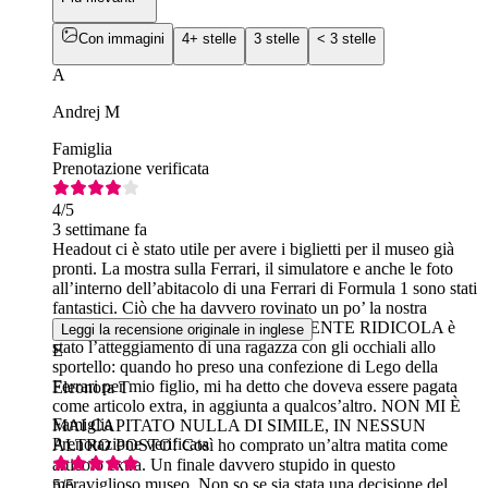
Con immagini
4+ stelle
3 stelle
< 3 stelle
A
Andrej M
Famiglia
Prenotazione verificata
4
/5
3 settimane fa
Headout ci è stato utile per avere i biglietti per il museo già
pronti. La mostra sulla Ferrari, il simulatore e anche le foto
all’interno dell’abitacolo di una Ferrari di Formula 1 sono stati
fantastici. Ciò che ha davvero rovinato un po’ la nostra
esperienza e l’ha resa ASSOLUTAMENTE RIDICOLA è
Leggi la recensione originale in inglese
stato l’atteggiamento di una ragazza con gli occhiali allo
E
sportello: quando ho preso una confezione di Lego della
Ferrari per mio figlio, mi ha detto che doveva essere pagata
Eleonora T
come articolo extra, in aggiunta a qualcos’altro. NON MI È
Famiglia
MAI CAPITATO NULLA DI SIMILE, IN NESSUN
Prenotazione verificata
ALTRO POSTO! Così ho comprato un’altra matita come
articolo extra. Un finale davvero stupido in questo
meraviglioso museo. Non so se sia stata una decisione del
5
/5