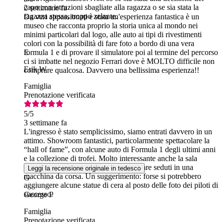
capo con istruzioni sbagliate alla ragazza o se sia stata la
2 settimane fa
ragazza stessa, troppo zelante.
Da veri appassionati è stata un'esperienza fantastica è un
museo che racconta proprio la storia unica al mondo nei
minimi particolari dal logo, alle auto ai tipi di rivestimenti
colori con la possibilità di fare foto a bordo di una vera
formula 1 e di provare il simulatore poi al termine del percorso
E
ci si imbatte nel negozio Ferrari dove è MOLTO difficile non
Erik W
comprare qualcosa. Davvero una bellissima esperienza!!
Famiglia
Prenotazione verificata
5
/5
3 settimane fa
L'ingresso è stato semplicissimo, siamo entrati davvero in un
attimo. Showroom fantastici, particolarmente spettacolare la
“hall of fame”, con alcune auto di Formula 1 degli ultimi anni
e la collezione di trofei. Molto interessante anche la sala
fotografica, dove ci si può far fotografare seduti in una
Leggi la recensione originale in tedesco
macchina da corsa. Un suggerimento: forse si potrebbero
G
aggiungere alcune statue di cera al posto delle foto dei piloti di
successo.
George P
Famiglia
Prenotazione verificata