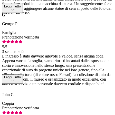
fotografare seduti in una macchina da corsa. Un suggerimento: forse
Leggi Tutto
si potrebbero aggiungere alcune statue di cera al posto delle foto dei
piloti di successo.
G
George P
Famiglia
Prenotazione verificata
5
/5
3 settimane fa
L'ingresso è stato davvero agevole e veloce, senza alcuna coda.
Appena varcata la soglia, siamo rimasti incantati dalle esposizioni:
storia e innovazione nello stesso luogo, una presentazione
eccezionale di auto da progetto uniche nel loro genere, fino alla
ciliegina sulla torta (di colore rosso Ferrari): la collezione di auto da
Leggi Tutto
F1 dei campioni. Il museo è organizzato in modo eccellente, con
numerosi servizi e un personale davvero cordiale e disponibile!
J
John G
Coppia
Prenotazione verificata