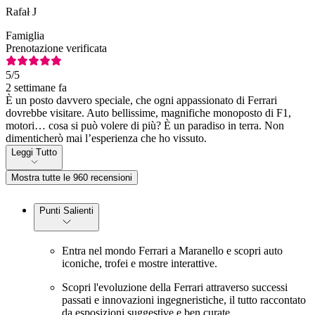
Rafał J
Famiglia
Prenotazione verificata
5
/5
2 settimane fa
È un posto davvero speciale, che ogni appassionato di Ferrari
dovrebbe visitare. Auto bellissime, magnifiche monoposto di F1,
motori… cosa si può volere di più? È un paradiso in terra. Non
dimenticherò mai l’esperienza che ho vissuto.
Leggi Tutto
Mostra tutte le 960 recensioni
Punti Salienti
Entra nel mondo Ferrari a Maranello e scopri auto
iconiche, trofei e mostre interattive.
Scopri l'evoluzione della Ferrari attraverso successi
passati e innovazioni ingegneristiche, il tutto raccontato
da esposizioni suggestive e ben curate.