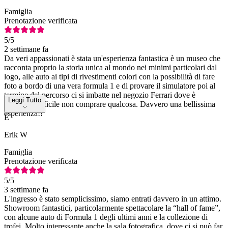
Famiglia
Prenotazione verificata
5
/5
2 settimane fa
Da veri appassionati è stata un'esperienza fantastica è un museo che
racconta proprio la storia unica al mondo nei minimi particolari dal
logo, alle auto ai tipi di rivestimenti colori con la possibilità di fare
foto a bordo di una vera formula 1 e di provare il simulatore poi al
termine del percorso ci si imbatte nel negozio Ferrari dove è
Leggi Tutto
MOLTO difficile non comprare qualcosa. Davvero una bellissima
esperienza!!
E
Erik W
Famiglia
Prenotazione verificata
5
/5
3 settimane fa
L'ingresso è stato semplicissimo, siamo entrati davvero in un attimo.
Showroom fantastici, particolarmente spettacolare la “hall of fame”,
con alcune auto di Formula 1 degli ultimi anni e la collezione di
trofei. Molto interessante anche la sala fotografica, dove ci si può far