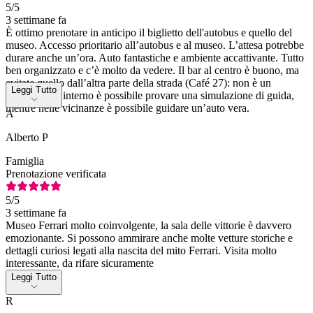
5
/5
3 settimane fa
È ottimo prenotare in anticipo il biglietto dell'autobus e quello del
museo. Accesso prioritario all’autobus e al museo. L’attesa potrebbe
durare anche un’ora. Auto fantastiche e ambiente accattivante. Tutto
ben organizzato e c’è molto da vedere. Il bar al centro è buono, ma
evitate quello dall’altra parte della strada (Café 27): non è un
Leggi Tutto
granché. All’interno è possibile provare una simulazione di guida,
mentre nelle vicinanze è possibile guidare un’auto vera.
A
Alberto P
Famiglia
Prenotazione verificata
5
/5
3 settimane fa
Museo Ferrari molto coinvolgente, la sala delle vittorie è davvero
emozionante. Si possono ammirare anche molte vetture storiche e
dettagli curiosi legati alla nascita del mito Ferrari. Visita molto
interessante, da rifare sicuramente
Leggi Tutto
R