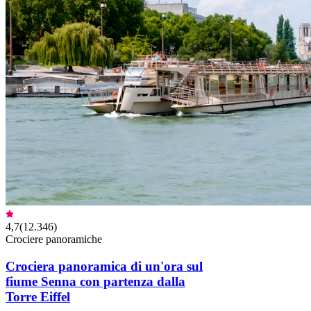
4,7
(
12.346
)
Crociere panoramiche
Crociera panoramica di un'ora sul
fiume Senna con partenza dalla
Torre Eiffel