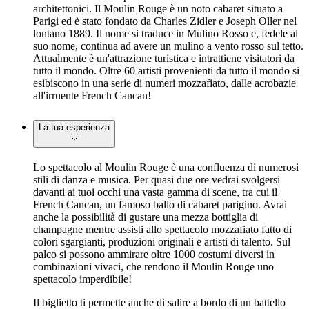
architettonici. Il Moulin Rouge è un noto cabaret situato a
Parigi ed è stato fondato da Charles Zidler e Joseph Oller nel
lontano 1889. Il nome si traduce in Mulino Rosso e, fedele al
suo nome, continua ad avere un mulino a vento rosso sul tetto.
Attualmente è un'attrazione turistica e intrattiene visitatori da
tutto il mondo. Oltre 60 artisti provenienti da tutto il mondo si
esibiscono in una serie di numeri mozzafiato, dalle acrobazie
all'irruente French Cancan!
La tua esperienza
Lo spettacolo al Moulin Rouge è una confluenza di numerosi
stili di danza e musica. Per quasi due ore vedrai svolgersi
davanti ai tuoi occhi una vasta gamma di scene, tra cui il
French Cancan, un famoso ballo di cabaret parigino. Avrai
anche la possibilità di gustare una mezza bottiglia di
champagne mentre assisti allo spettacolo mozzafiato fatto di
colori sgargianti, produzioni originali e artisti di talento. Sul
palco si possono ammirare oltre 1000 costumi diversi in
combinazioni vivaci, che rendono il Moulin Rouge uno
spettacolo imperdibile!
Il biglietto ti permette anche di salire a bordo di un battello