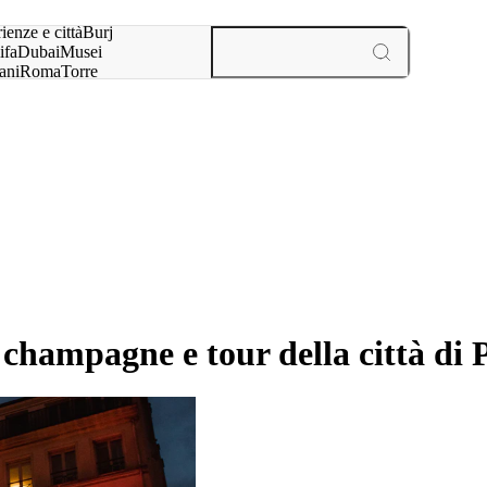
a:
ienze e città
Burj
ifa
Dubai
Musei
ani
Roma
Torre
l
Parigi
esperienze e città
champagne e tour della città di 