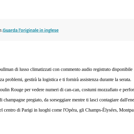
e.
Guarda l'originale in inglese
 pullman di lusso climatizzati con commento audio registrato disponibile 
a problemi, gestirà la logistica e ti fornirà assistenza durante la serata.
al Moulin Rouge per vedere numeri di can-can, costumi mozzafiato e perf
a di champagne pregiato, da sorseggiare mentre ti lasci contagiare dall'
l centro di Parigi in luoghi come l'Opéra, gli Champs-Élysées, Montparnas