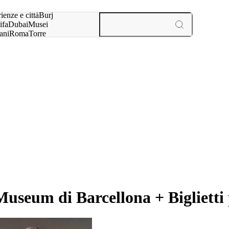
a:
ienze e città
Burj
ifa
Dubai
Musei
ani
Roma
Torre
l
Parigi
esperienze e città
seum di Barcellona + Biglietti 