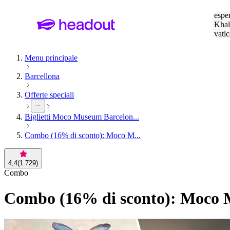
Cerc
esper
Khal
vatic
Eiffe
Menu principale
Barcellona
Offerte speciali
Biglietti Moco Museum Barcelon...
Combo (16% di sconto): Moco M...
4,4
(
1.729
)
Combo
Combo (16% di sconto): Moco Mu