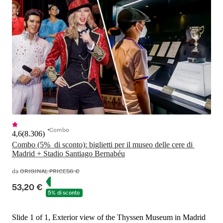
Combo
4,6
(
8.306
)
Combo (5%  di sconto): biglietti per il museo delle cere di 
Madrid + Stadio Santiago Bernabéu
da
ORIGINAL PRICE
56 €
53,20 €
5% di sconto
Slide 1 of 1, Exterior view of the Thyssen Museum in Madrid