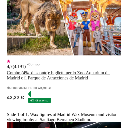
Combo
4,7
(
4.191
)
Combo (4%  di sconto): biglietti per lo Zoo Aquarium di 
Madrid e il Parque de Atracciones de Madrid
da
ORIGINAL PRICE
43,80 €
42,22 €
4% di sconto
Slide 1 of 1, Wax figures at Madrid Wax Museum and visitor
viewing trophy at Santiago Bernabeu Stadium.