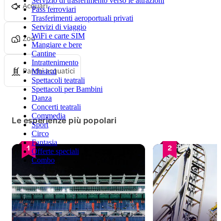
Servizio di trasferimento verso le attrazioni
Acquari
Pass ferroviari
Trasferimenti aeroportuali privati
Servizi di viaggio
WiFi e carte SIM
Zoo
Mangiare e bere
Cantine
Intrattenimento
Parchi acquatici
Musical
Spettacoli teatrali
Spettacoli per Bambini
Danza
Concerti teatrali
Commedia
Le esperienze più popolari
Sport
Circo
Fantasia
1
2
Offerte speciali
Combo