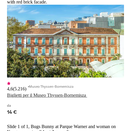
with red brick facade.
Museo Thyssen-Bornemisza
4,6
(
5.216
)
Biglietti per il Museo Thyssen-Bornemisza 
da
14 €
Slide 1 of 1, Bugs Bunny at Parque Warner and woman on