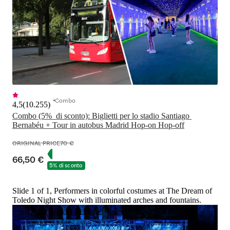
Combo
4,5
(
10.255
)
Combo (5%  di sconto): Biglietti per lo stadio Santiago 
ORIGINAL PRICE
70 €
66,50 €
5% di sconto
Slide 1 of 1, Performers in colorful costumes at The Dream of
Toledo Night Show with illuminated arches and fountains.