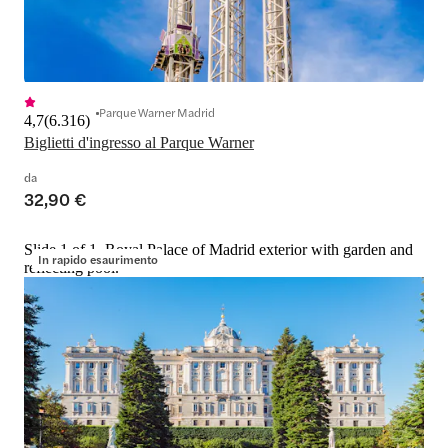
Parque Warner Madrid
4,7
(
6.316
)
Biglietti d'ingresso al Parque Warner
da
32,90 €
Slide 1 of 1, Royal Palace of Madrid exterior with garden and
In rapido esaurimento
reflecting pool.