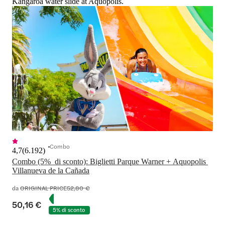
Kangaroa water slide at Aquopolis.
Combo
4,7
(
6.192
)
Combo (5%  di sconto): Biglietti Parque Warner + Aquopolis 
Villanueva de la Cañada
da
ORIGINAL PRICE
52,80 €
50,16 €
5% di sconto