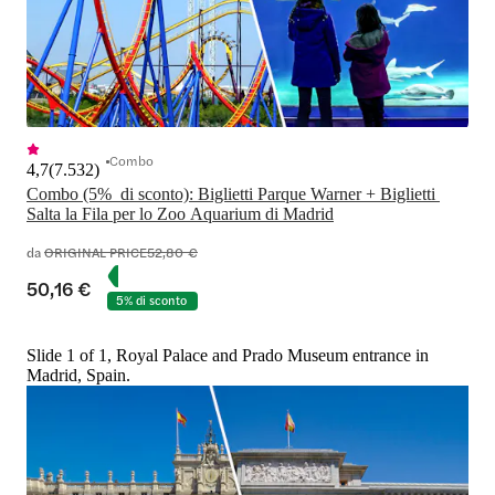
Combo
4,7
(
7.532
)
Combo (5%  di sconto): Biglietti Parque Warner + Biglietti 
Salta la Fila per lo Zoo Aquarium di Madrid
da
ORIGINAL PRICE
52,80 €
50,16 €
5% di sconto
Slide 1 of 1, Royal Palace and Prado Museum entrance in
Madrid, Spain.