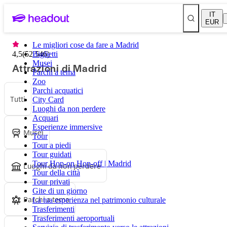
IT
EUR
Le migliori cose da fare a Madrid
4,5
(
52.546
Biglietti
)
Musei
Attrazioni di Madrid
Parchi a tema
Zoo
Parchi acquatici
Tutti
City Card
Luoghi da non perdere
Acquari
Esperienze immersive
Musei
Tour
Tour a piedi
Tour guidati
Tour Hop-on Hop-off | Madrid
Luoghi da non perdere
Tour della città
Tour privati
Gite di un giorno
Parchi a tema
La tua esperienza nel patrimonio culturale
Trasferimenti
Trasferimenti aeroportuali