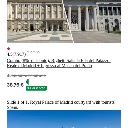
Combo
4,5
(
7.917
)
Combo (8%  di sconto): Biglietti Salta la Fila del Palazzo 
Reale di Madrid + Ingresso al Museo del Prado
da
ORIGINAL PRICE
42 €
38,76 €
8% di sconto
Slide 1 of 1, Royal Palace of Madrid courtyard with tourists,
Spain.