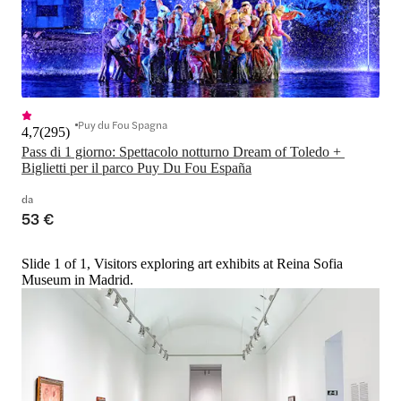
Puy du Fou Spagna
4,7
(
295
)
Pass di 1 giorno: Spettacolo notturno Dream of Toledo + 
Biglietti per il parco Puy Du Fou España
da
53 €
Slide 1 of 1, Visitors exploring art exhibits at Reina Sofia
Museum in Madrid.