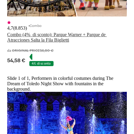
Combo
4,7
(
8.853
)
Combo (4%  di sconto): Parque Warner + Parque de 
Atracciones Salta la Fila Biglietti
da
ORIGINAL PRICE
56,80 €
54,58 €
4% di sconto
Slide 1 of 1, Performers in colorful costumes during The
Dream of Toledo Night Show with fountains in the
background.