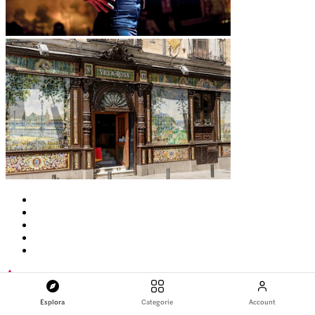
4,7
(
132
)
Esplora
Categorie
Account