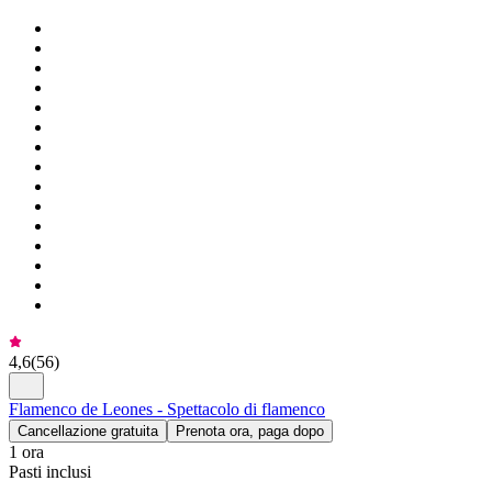
4,6
(
56
)
Flamenco de Leones - Spettacolo di flamenco
Cancellazione gratuita
Prenota ora, paga dopo
1 ora
Pasti inclusi