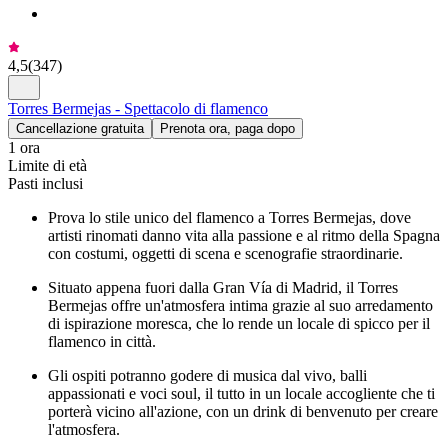
4,5
(
347
)
Torres Bermejas - Spettacolo di flamenco
Cancellazione gratuita
Prenota ora, paga dopo
1 ora
Limite di età
Pasti inclusi
Prova lo stile unico del flamenco a Torres Bermejas, dove
artisti rinomati danno vita alla passione e al ritmo della Spagna
con costumi, oggetti di scena e scenografie straordinarie.
Situato appena fuori dalla Gran Vía di Madrid, il Torres
Bermejas offre un'atmosfera intima grazie al suo arredamento
di ispirazione moresca, che lo rende un locale di spicco per il
flamenco in città.
Gli ospiti potranno godere di musica dal vivo, balli
appassionati e voci soul, il tutto in un locale accogliente che ti
porterà vicino all'azione, con un drink di benvenuto per creare
l'atmosfera.