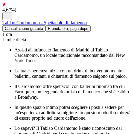
4,6
(
94
)
Tablao Cardamomo - Spettacolo di flamenco
Cancellazione gratuita
Prenota ora, paga dopo
1 ora
Limite di età
Assisti all'infuocato flamenco di Madrid al Tablao
Cardamomo, un locale tradizionale raccomandato dal New
York Times.
La tua esperienza inizia con un drink di benvenuto mentre
ballerini, cantanti e chitarristi di flamenco salgono sul palco.
Il Cardamomo offre spettacoli con ballerini rinomati tra cui
Farruquito, un leggendario artista di flamenco che si è esibito
a Broadway.
In questo spazio intimo potrai scegliere i posti a sedere per
un'esperienza addirittura migliore. In questo modo ti sembrerà
di essere proprio nel cuore dell'azione.
Lo sapevi? Il Tablao Cardamomo è stato riconosciuto dal
Comune di Madrid per la sua importanza culturale,