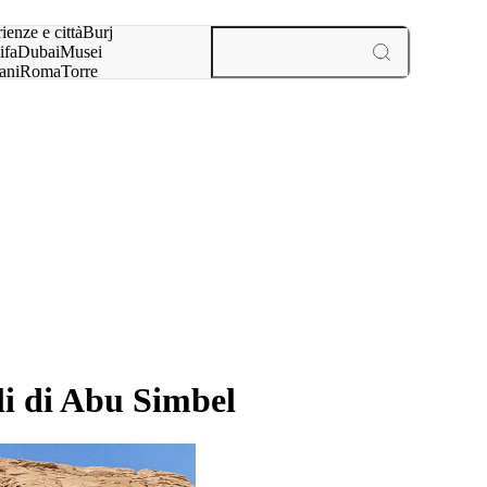
a:
ienze e città
Burj
ifa
Dubai
Musei
ani
Roma
Torre
l
Parigi
esperienze e città
pli di Abu Simbel