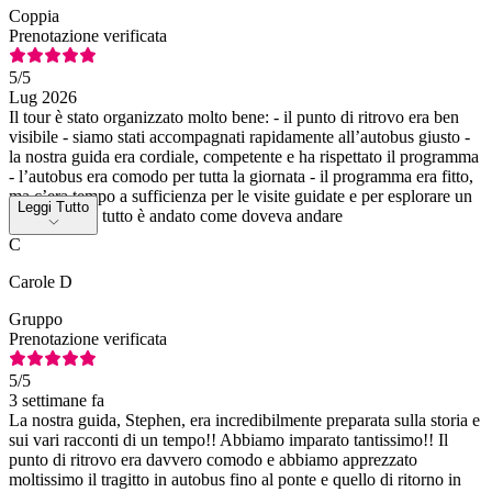
Coppia
Prenotazione verificata
5
/5
Lug 2026
Il tour è stato organizzato molto bene: - il punto di ritrovo era ben
visibile - siamo stati accompagnati rapidamente all’autobus giusto -
la nostra guida era cordiale, competente e ha rispettato il programma
- l’autobus era comodo per tutta la giornata - il programma era fitto,
ma c’era tempo a sufficienza per le visite guidate e per esplorare un
Leggi Tutto
po’ i luoghi - tutto è andato come doveva andare
C
Carole D
Gruppo
Prenotazione verificata
5
/5
3 settimane fa
La nostra guida, Stephen, era incredibilmente preparata sulla storia e
sui vari racconti di un tempo!! Abbiamo imparato tantissimo!! Il
punto di ritrovo era davvero comodo e abbiamo apprezzato
moltissimo il tragitto in autobus fino al ponte e quello di ritorno in