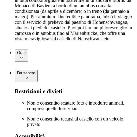
in tutta comodità grazie ai trasferimenti di andata e ritorno da
Monaco di Baviera a bordo di un autobus con aria
condizionata (da aprile a dicembre) o in treno (da gennaio a
marzo). Per ammirare l'incredibile panorama, inizia il viaggio
con il servizio di prelievo dal paesino di Hohenschwangau,
situato ai piedi del castello. Puoi poi fare un pittoresco giro in
carrozza o in autobus fino al Marienbrücke, che offre una
vista meravigliosa sul castello di Neuschwanstein.
Orari
Da sapere
Restrizioni e divieti
Non è consentito scattare foto e introdurre animali,
compresi quelli di servizio.
Non è consentito recarsi al castello con un veicolo
privato.
Accessibilità