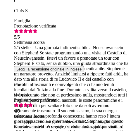
C
Chris S
Famiglia
Prenotazione verificata
5
/5
Settimana scorsa
5/5 stelle – Una giornata indimenticabile a Neuschwanstein
con Stephen! Se state programmando una visita al Castello di
Neuschwanstein, fatevi un favore e prenotate un tour con
Stephen! È stato, senza dubbio, una guida straordinaria che ha
reso la nostra esperienza davvero indimenticabile. Stephen è
Leggi la recensione originale in inglese
un narratore provetto. Anziché limitarsi a ripetere fatti aridi, ha
F
dato vita alla storia di re Ludovico II e del castello con
racconti affascinanti e coinvolgenti che ci hanno tenuti
Fbe B
incollati dall’inizio alla fine. Durante la salita verso il castello,
Coppia
si è assicurato che non ci perdessimo nulla, mostrandoci tutti i
Prenotazione verificata
migliori punti panoramici nascosti, le soste panoramiche e i
luoghi perfetti per scattare foto che da soli avremmo
sicuramente trascurato. Il suo entusiasmo, la sua energia
4
/5
calorosa e la sua profonda conoscenza hanno reso l’intera
Settimana scorsa
giornata piacevole e divertente. Grazie, Stephen, per questo
Passeggiata con una guida esperta dal Marienbrücke a
tour fantastico! Lo consiglio vivamente a chiunque visiti la
Neuschwanstein. A seguire, la visita audio-guidata standard