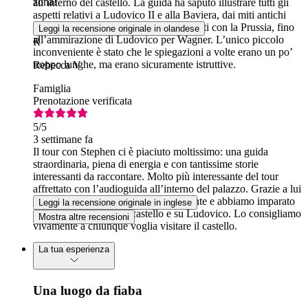
zona!
all’interno del castello. La guida ha saputo illustrare tutti gli
aspetti relativi a Ludovico II e alla Baviera, dai miti antichi
alle dinastie reali, passando per i rapporti con la Prussia, fino
Leggi la recensione originale in olandese
all’ammirazione di Ludovico per Wagner. L’unico piccolo
R
inconveniente è stato che le spiegazioni a volte erano un po’
troppo lunghe, ma erano sicuramente istruttive.
Rebecca V
Famiglia
Prenotazione verificata
5
/5
3 settimane fa
Il tour con Stephen ci è piaciuto moltissimo: una guida
straordinaria, piena di energia e con tantissime storie
interessanti da raccontare. Molto più interessante del tour
affrettato con l’audioguida all’interno del palazzo. Grazie a lui
è stata un’esperienza davvero appagante e abbiamo imparato
Leggi la recensione originale in inglese
davvero tante cose sul castello e su Ludovico. Lo consigliamo
Mostra altre recensioni
vivamente a chiunque voglia visitare il castello.
La tua esperienza
Una luogo da fiaba