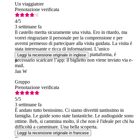
Un viaggiatore
Prenotazione verificata
4
/5
3 settimane fa
Il castello merita sicuramente una visita. Ero in ritardo, ma
vorrei ringraziare il personale per la comprensione e per
avermi permesso di partecipare alla visita guidata. La visita è
stata interessante e ricca di informazioni. L’unico
inconveniente è che, a causa di questa piattaforma, è
Leggi la recensione originale in inglese
necessario scaricare l’app: il biglietto non viene inviato via e-
J
mail.
Jan W
Gruppo
Prenotazione verificata
5
/5
3 settimane fa
È andato tutto benissimo. Ci siamo divertiti tantissimo in
famiglia. Le guide sono state fantastiche. Le audioguide sono
ottime. Beh, si cammina molto, il che non è l'ideale per chi ha
difficoltà a camminare. Una bella scoperta.
Leggi la recensione originale in francese