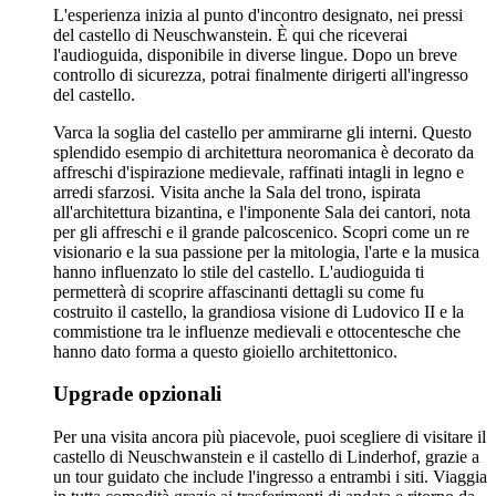
L'esperienza inizia al punto d'incontro designato, nei pressi
del castello di Neuschwanstein. È qui che riceverai
l'audioguida, disponibile in diverse lingue. Dopo un breve
controllo di sicurezza, potrai finalmente dirigerti all'ingresso
del castello.
Varca la soglia del castello per ammirarne gli interni. Questo
splendido esempio di architettura neoromanica è decorato da
affreschi d'ispirazione medievale, raffinati intagli in legno e
arredi sfarzosi. Visita anche la Sala del trono, ispirata
all'architettura bizantina, e l'imponente Sala dei cantori, nota
per gli affreschi e il grande palcoscenico. Scopri come un re
visionario e la sua passione per la mitologia, l'arte e la musica
hanno influenzato lo stile del castello. L'audioguida ti
permetterà di scoprire affascinanti dettagli su come fu
costruito il castello, la grandiosa visione di Ludovico II e la
commistione tra le influenze medievali e ottocentesche che
hanno dato forma a questo gioiello architettonico.
Upgrade opzionali
Per una visita ancora più piacevole, puoi scegliere di visitare il
castello di Neuschwanstein e il castello di Linderhof, grazie a
un tour guidato che include l'ingresso a entrambi i siti. Viaggia