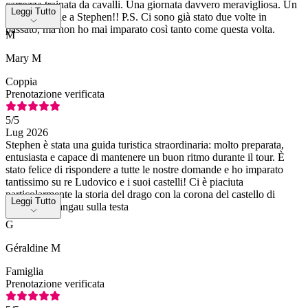
carrozza trainata da cavalli. Una giornata davvero meravigliosa. Un
Leggi Tutto
enorme grazie a Stephen!! P.S. Ci sono già stato due volte in
passato, ma non ho mai imparato così tanto come questa volta.
M
Mary M
Coppia
Prenotazione verificata
5
/5
Lug 2026
Stephen è stata una guida turistica straordinaria: molto preparata,
entusiasta e capace di mantenere un buon ritmo durante il tour. È
stato felice di rispondere a tutte le nostre domande e ho imparato
tantissimo su re Ludovico e i suoi castelli! Ci è piaciuta
particolarmente la storia del drago con la corona del castello di
Leggi Tutto
Hohenschwangau sulla testa
G
Géraldine M
Famiglia
Prenotazione verificata