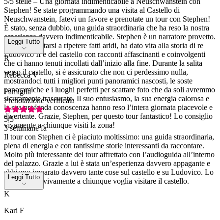
5/5 stelle – Una giornata indimenticabile a Neuschwanstein con
Stephen! Se state programmando una visita al Castello di
Neuschwanstein, fatevi un favore e prenotate un tour con Stephen!
È stato, senza dubbio, una guida straordinaria che ha reso la nostra
esperienza davvero indimenticabile. Stephen è un narratore provetto.
Leggi Tutto
Anziché limitarsi a ripetere fatti aridi, ha dato vita alla storia di re
Ludovico II e del castello con racconti affascinanti e coinvolgenti
R
che ci hanno tenuti incollati dall’inizio alla fine. Durante la salita
verso il castello, si è assicurato che non ci perdessimo nulla,
Rebecca V
mostrandoci tutti i migliori punti panoramici nascosti, le soste
panoramiche e i luoghi perfetti per scattare foto che da soli avremmo
Famiglia
sicuramente trascurato. Il suo entusiasmo, la sua energia calorosa e
Prenotazione verificata
la sua profonda conoscenza hanno reso l’intera giornata piacevole e
divertente. Grazie, Stephen, per questo tour fantastico! Lo consiglio
5
/5
vivamente a chiunque visiti la zona!
3 settimane fa
Il tour con Stephen ci è piaciuto moltissimo: una guida straordinaria,
piena di energia e con tantissime storie interessanti da raccontare.
Molto più interessante del tour affrettato con l’audioguida all’interno
del palazzo. Grazie a lui è stata un’esperienza davvero appagante e
abbiamo imparato davvero tante cose sul castello e su Ludovico. Lo
Leggi Tutto
consigliamo vivamente a chiunque voglia visitare il castello.
K
Kari F