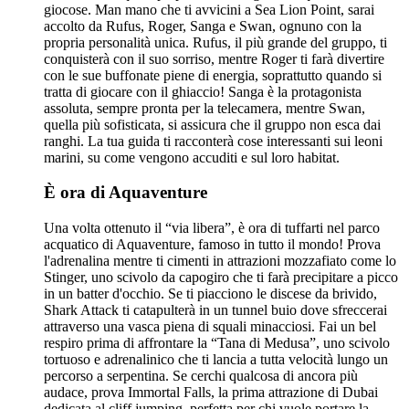
giocose. Man mano che ti avvicini a Sea Lion Point, sarai
accolto da Rufus, Roger, Sanga e Swan, ognuno con la
propria personalità unica. Rufus, il più grande del gruppo, ti
conquisterà con il suo sorriso, mentre Roger ti farà divertire
con le sue buffonate piene di energia, soprattutto quando si
tratta di giocare con il ghiaccio! Sanga è la protagonista
assoluta, sempre pronta per la telecamera, mentre Swan,
quella più sofisticata, si assicura che il gruppo non esca dai
ranghi. La tua guida ti racconterà cose interessanti sui leoni
marini, su come vengono accuditi e sul loro habitat.
È ora di Aquaventure
Una volta ottenuto il “via libera”, è ora di tuffarti nel parco
acquatico di Aquaventure, famoso in tutto il mondo! Prova
l'adrenalina mentre ti cimenti in attrazioni mozzafiato come lo
Stinger, uno scivolo da capogiro che ti farà precipitare a picco
in un batter d'occhio. Se ti piacciono le discese da brivido,
Shark Attack ti catapulterà in un tunnel buio dove sfreccerai
attraverso una vasca piena di squali minacciosi. Fai un bel
respiro prima di affrontare la “Tana di Medusa”, uno scivolo
tortuoso e adrenalinico che ti lancia a tutta velocità lungo un
percorso a serpentina. Se cerchi qualcosa di ancora più
audace, prova Immortal Falls, la prima attrazione di Dubai
dedicata al cliff jumping, perfetta per chi vuole portare la