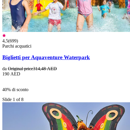
4,5
(
699
)
Parchi acquatici
Biglietti per Aquaventure Waterpark
da
Original price
314,48 AED
190 AED
40% di sconto
Slide 1 of 8