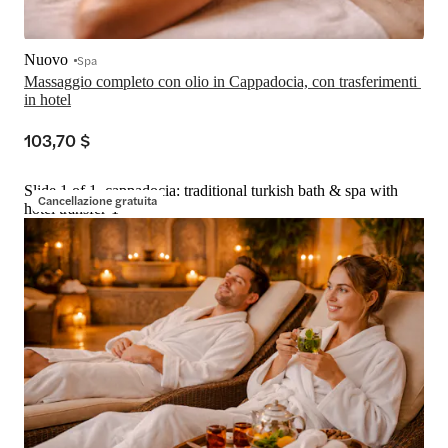
Nuovo
Spa
Massaggio completo con olio in Cappadocia, con trasferimenti 
in hotel
103,70 $
Slide 1 of 1, cappadocia: traditional turkish bath & spa with
Cancellazione gratuita
hotel transfer-1