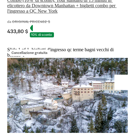
Combo (10%  di sconto): Tour standard di 15 minuti in 
elicottero da Downtown Manhattan + biglietti combo per 
l'ingresso a QC New York
da
ORIGINAL PRICE
482 $
433,80 $
10% di sconto
Slide 1 of 1, biglietti d'ingresso qc terme bagni vecchi di
Cancellazione gratuita
bormio-1