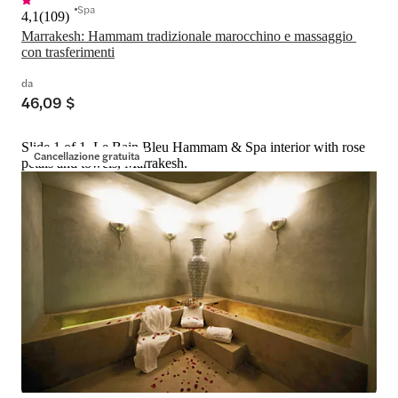
Spa
4,1
(
109
)
Marrakesh: Hammam tradizionale marocchino e massaggio 
con trasferimenti
da
46,09 $
Slide 1 of 1, Le Bain Bleu Hammam & Spa interior with rose
Cancellazione gratuita
petals and towels, Marrakesh.