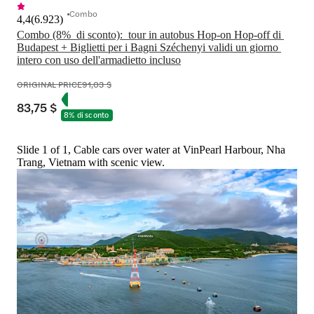
Combo
4,4
(
6.923
)
Combo (8%  di sconto):  tour in autobus Hop-on Hop-off di 
Budapest + Biglietti per i Bagni Széchenyi validi un giorno 
intero con uso dell'armadietto incluso
ORIGINAL PRICE
91,03 $
83,75 $
8% di sconto
Slide 1 of 1, Cable cars over water at VinPearl Harbour, Nha
Trang, Vietnam with scenic view.