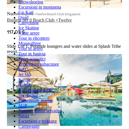
Snowshoeing
Escursioni in montagna
Go Kart
Nuovo
biglietti +Twelve Beach Club Singapore
Quad
Biglietti per il Beach Club +Twelve
Canyoning
Ice Skating
117,03 $
Visite aeree
Tour in elicottero
Mongolfiere
Slide 1 of 1, Poolside loungers and water slides at Splash Tribe
Tour in aereo
resort.
Tour in funivia
Sport acquatici
Immersioni subacquee
Surf
Jet Ski
Kayak
Rafting
Noleggio di barche
Snorkeling
Passeggiate marine
SUP
Natura e fauna selvatica
Safari
Escursioni e trekking
Campeggio