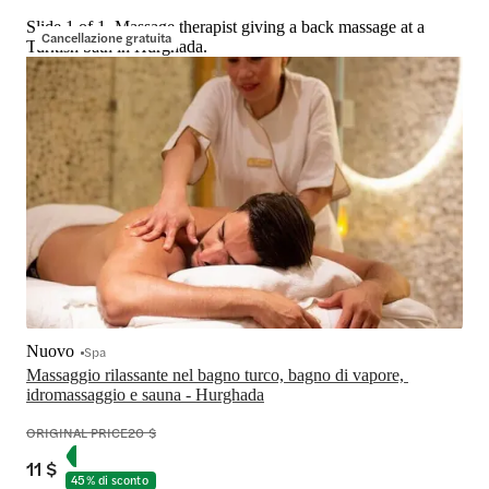
Slide 1 of 1, Massage therapist giving a back massage at a
Cancellazione gratuita
Turkish bath in Hurghada.
Nuovo
Spa
Massaggio rilassante nel bagno turco, bagno di vapore, 
idromassaggio e sauna - Hurghada
ORIGINAL PRICE
20 $
11 $
45% di sconto