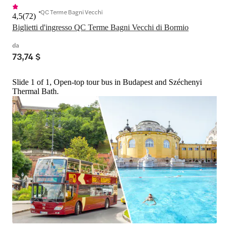
QC Terme Bagni Vecchi
4,5
(
72
)
Biglietti d'ingresso QC Terme Bagni Vecchi di Bormio
da
73,74 $
Slide 1 of 1, Open-top tour bus in Budapest and Széchenyi
Thermal Bath.