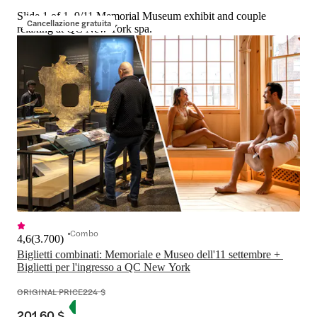
Slide 1 of 1, 9/11 Memorial Museum exhibit and couple
Cancellazione gratuita
relaxing at QC New York spa.
Combo
4,6
(
3.700
)
Biglietti combinati: Memoriale e Museo dell'11 settembre + 
Biglietti per l'ingresso a QC New York
ORIGINAL PRICE
224 $
201,60 $