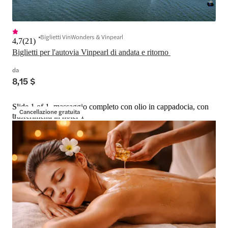
Biglietti VinWonders & Vinpearl
4,7
(
21
)
Biglietti per l'autovia Vinpearl di andata e ritorno 
da
8,15 $
Slide 1 of 1, massaggio completo con olio in cappadocia, con
Cancellazione gratuita
trasferimenti in hotel-1