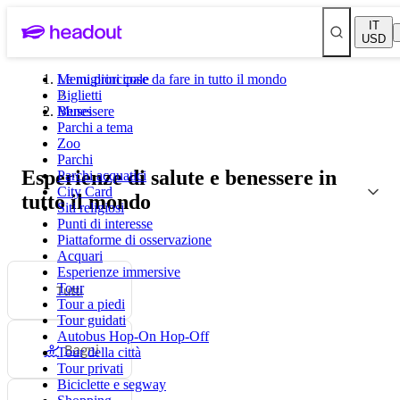
IT
USD
Le migliori cose da fare in tutto il mondo
Menu principale
Biglietti
Musei
Benessere
Parchi a tema
Zoo
Parchi
Esperienze di salute e benessere in
Parchi acquatici
City Card
tutto il mondo
Siti religiosi
Punti di interesse
Piattaforme di osservazione
Acquari
Esperienze immersive
Tutti
Tour
Tour a piedi
Tour guidati
Autobus Hop-On Hop-Off
Bagni
Tour della città
Tour privati
Biciclette e segway