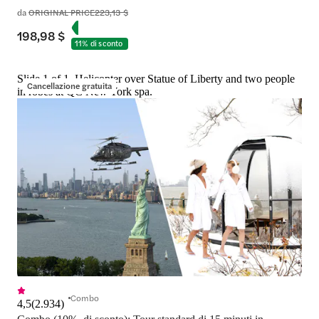
da
ORIGINAL PRICE
223,13 $
198,98 $
11% di sconto
Slide 1 of 1, Helicopter over Statue of Liberty and two people
Cancellazione gratuita
in robes at QC New York spa.
Combo
4,5
(
2.934
)