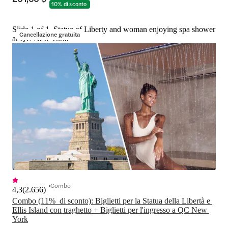
10% di sconto
Slide 1 of 1, Statue of Liberty and woman enjoying spa shower
Cancellazione gratuita
at QC New York.
Combo
4,3
(
2.656
)
Combo (11%  di sconto): Biglietti per la Statua della Libertà e 
Ellis Island con traghetto + Biglietti per l'ingresso a QC New 
York