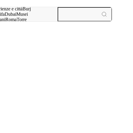
a:
ienze e città
Burj
ifa
Dubai
Musei
ani
Roma
Torre
l
Parigi
esperienze e città