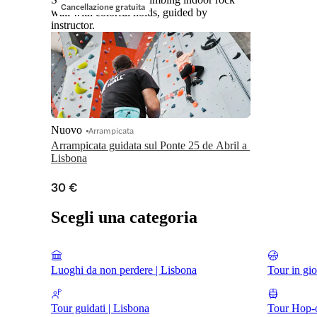
Cancellazione gratuita
wall with colorful holds, guided by
instructor.
Nuovo
Arrampicata
Arrampicata guidata sul Ponte 25 de Abril a 
Lisbona
30 €
Scegli una categoria
Luoghi da non perdere | Lisbona
Tour in gi
Tour guidati | Lisbona
Tour Hop-o