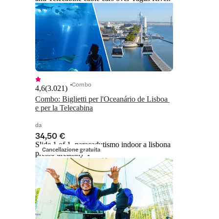
Combo
4,6
(
3.021
)
Combo: Biglietti per l'Oceanário de Lisboa 
e per la Telecabina
da
34,50 €
Slide 1 of 1, paracadutismo indoor a lisbona
Cancellazione gratuita
presso dreamfly-1