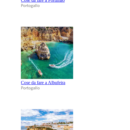
Cose da fare a Portimão
Portogallo
Cose da fare a Albufeira
Portogallo