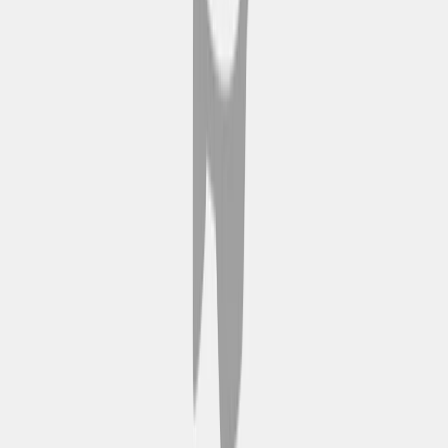
Trova la fermata più
vicina
Usa le mappe della città o l'app di
localizzazione in tempo reale per
trovare la fermata Hop-on Hop-
off più vicina. These stops are
conveniently positioned near
major landmarks throughout
for
easy access.
Salta a bordo e mettiti
comodo
Sali su un autobus a due piani
scoperto e scegli il tuo posto.
Scegli il ponte superiore per
goderti una vista panoramica o
quello inferiore per un viaggio
all'ombra. L'audioguida di bordo
ti offre informazioni interessanti
sulla zona durante il viaggio.