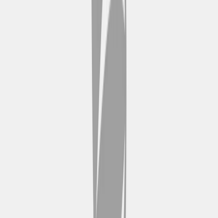
trasporta i visitatori nel passato
mercantile di Porto. Questo
capolavoro architettonico offre
uno spaccato dell'importanza
economica storica della città e
dell'eleganza artigianale locale,
rendendolo una tappa imperdibile
per gli appassionati di arte e
architettura.
Livraria Lello
Famosa per il suo stile neogotico
e per gli splendidi dettagli interni,
come la scala riccamente
intagliata e il soffitto con vetrate
colorate, la Livraria Lello è
considerata una delle librerie più
belle del mondo. La sua atmosfera
storica e il suo patrimonio
letterario offrono uno scorcio
suggestivo dell'anima artistica di
Porto.