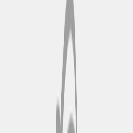
Affacciata sul fiume Douro, la
struttura in ferro del ponte Dom
Luís I unisce un'elegante
ingegneria a panorami
mozzafiato. Progettato nello stile
delle opere di Gustave Eiffel, il
ponte superiore permette ai
pedoni di ammirare in tutta
sicurezza il panorama del centro
storico di Porto e di Vila Nova de
Gaia. Questo ponte, uno dei punti
di forza del percorso, ti permette
di scendere ed esplorare entrambe
le rive del fiume a tuo piacimento,
collegando le principali attrazioni
culturali e architettoniche.
Palácio da Bolsa
Ospitato in un edificio neoclassico
del XIX secolo, il Palácio da
Bolsa è famoso per la sua Sala
Araba, riccamente decorata, che