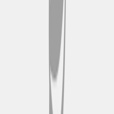
Come funziona il tour in autobus Hop-on
Hop-off a Porto?
Prenota il tuo pass online
Scegli online il tuo pass Hop-on
Hop-off optando per l'opzione da
24 o 48 ore in base ai tuoi
programmi. Riceverai subito una
conferma digitale e il biglietto si
attiverà al momento del primo
imbarco.
Scarica o scansiona il tuo
biglietto elettronico
Accedi al tuo biglietto digitale
tramite e-mail o l'app dedicata.
Mostra il codice QR sul cellulare
all'autista al momento
dell'imbarco. Non c'è bisogno di
stampare il biglietto.