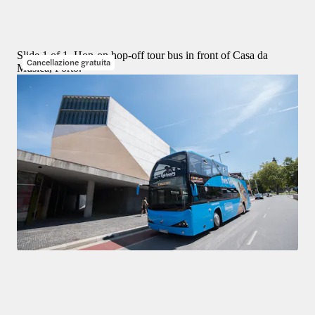
da
Slide 1 of 1, Hop-on hop-off tour bus in front of Casa da
Cancellazione gratuita
Música, Porto.
Tour
4,4
(
237
)
Cityrama: Tour di Porto in autobus Hop-on Hop-off