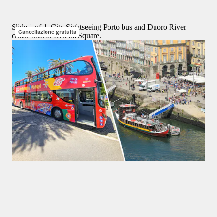
da
Slide 1 of 1, City Sightseeing Porto bus and Duoro River
Cancellazione gratuita
cruise boat at Ribeira Square.
Offerte speciali
4,2
(
146
)
City Sightseeing: tour in autobus hop-on hop-off a Porto con 
crociera sul fiume Douro alla scoperta dei sei ponti