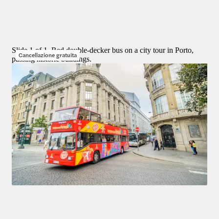
Le migliori esperienze a Porto
3 esperienze
Slide 1 of 1, Red double-decker bus on a city tour in Porto,
Cancellazione gratuita
passing historic buildings.
Tour
4,2
(
268
)
City Sightseeing: Tour di Porto in autobus Hop-on Hop-off