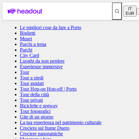
IT
EUR
Le migliori cose da fare a Porto
Biglietti
4,3
(
651
)
Musei
Tour Hop-on Hop-off | Porto
Parchi a tema
Parchi
City Card
Luoghi da non perdere
Tutti
Esperienze immersive
Tour
Tour a piedi
Tour guidati
Tour a piedi
Tour Hop-on Hop-off | Porto
Tour della città
Tour privati
Biciclette e segway
Tour guidati
Tour fotografici
Gite di un giorno
La tua esperienza nel patrimonio culturale
Crociera sul fiume Duero
Tour Hop-on Hop-off | Porto
Crociere panoramiche