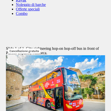
Kayak
Noleggio di barche
Offerte speciali
Gite di un giorno
Combo
Le migliori esperienze a Maiorca
5 esperienze
Slide 1 of 1, City sightseeing hop-on hop-off bus in front of
Cancellazione gratuita
Pueblo Español, Mallorca.