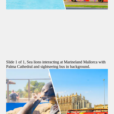
Aqualand El Arenal
3,9
(
385
)
Combo (5%  di sconto): Aqualand El Arenal e tour di Maiorca 
in autobus Hop-on Hop-off
ORIGINAL PRICE
67 €
63,65 €
5% di sconto
Slide 1 of 1, Sea lions interacting at Marineland Mallorca with
Palma Cathedral and sightseeing bus in background.