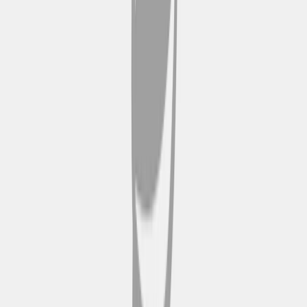
rilassata che si respira lungo la
costa.
How does a <City Name> Hop-on Hop-off
bus tour work?
Prenota il tuo pass online
Scegli tra un pass Hop-on Hop-
off da 24 o 48 ore, a seconda dei
tuoi programmi. Riceverai subito
una conferma via e-mail e un
biglietto digitale che si attiva al
primo utilizzo.
Scarica o scansiona il tuo
biglietto elettronico
Apri la conferma sul tuo telefono
e mostra il tuo biglietto digitale. Il
codice QR sul cellulare è
accettato al momento dell'imbarco