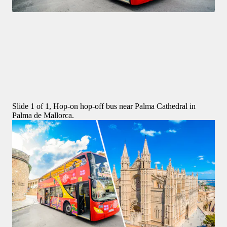
Tour
4,1
(
349
)
City Sightseeing: Tour in autobus Hop-on Hop-off di Palma di 
Maiorca 
da
27 €
Slide 1 of 1, Hop-on hop-off bus near Palma Cathedral in
Palma de Mallorca.