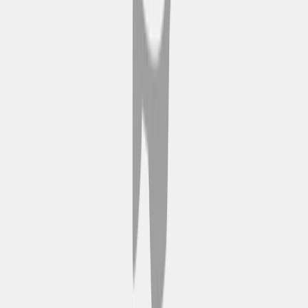
per un check-in veloce.
Trova la fermata più
vicina
Use maps or live-tracking to find
your nearest Hop-on Hop-off stop
in
. Le fermate si trovano vicino ai
principali punti di riferimento e ai
nodi di trasporto.
Salta a bordo e mettiti
comodo
Sali sull'autobus a due piani
scoperto e scegli un posto al piano
superiore per goderti una
splendida vista, oppure al piano
inferiore per stare all'ombra.
Durante il percorso potrai
ascoltare un commento audio
informativo.