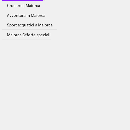
Crociere | Maiorca
Avventura in Maiorca
Sport acquatici a Maiorca
Maiorca Offerte speciali
Musei | Maiorca
Parchi a tema | Maiorca
Zoo | Maiorca
Parchi acquatici | Maiorca
Siti religiosi | Maiorca
Luoghi da non perdere |
Maiorca
Visualizza tutte le esperienze
Acquari | Maiorca
Tour Hop-on Hop-off a Maiorca: in breve
Spostarsi tra la cattedrale di Palma, il castello in cima alla collina, il
lungomare e le spiagge con i mezzi pubblici può essere complicato e