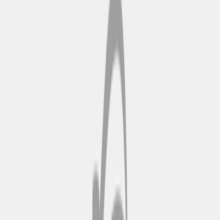
Cattedrale di Palma (La
Seu)
La Cattedrale di Palma è un
imponente edificio gotico che
domina il lungomare. Le sue
intricate vetrate e le facciate ricche
di dettagli raccontano la lunga
storia di Palma.
Castello di Bellver
Il Castello di Bellver è una
fortezza gotica circolare davvero
unica, arroccata su una collina, da
cui si gode una vista mozzafiato
su Palma e sulla sua baia.
Centro storico di Palma
(Sa Gerreria)
Il centro storico di Palma è un
labirinto di stradine, piazze