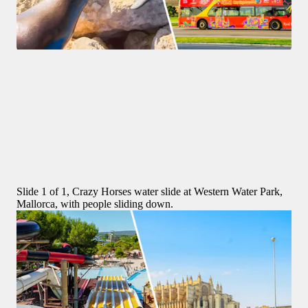
Marineland Mallorca
4,1
(
355
)
Combo (5%  di sconto): biglietti per Marineland Mallorca + 
Tour in autobus Hop-on Hop-off a Palma di Maiorca
ORIGINAL PRICE
59 €
56,05 €
5% di sconto
Slide 1 of 1, Crazy Horses water slide at Western Water Park,
Mallorca, with people sliding down.