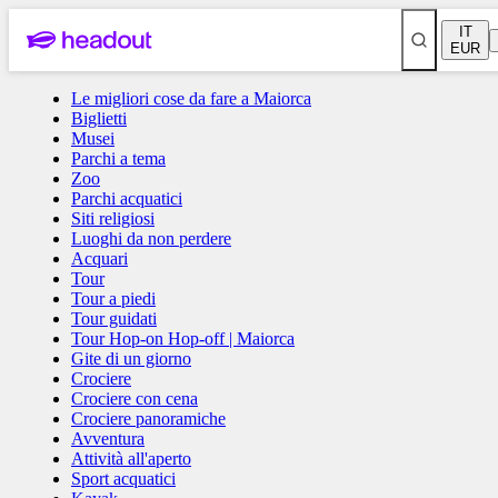
IT
EUR
Le migliori cose da fare a Maiorca
Biglietti
4,4
(
1.997
)
Musei
Tour Hop-on Hop-off | Maiorca
Parchi a tema
Zoo
Parchi acquatici
Siti religiosi
Tutti
Luoghi da non perdere
Acquari
Tour
Tour a piedi
Tour a piedi
Tour guidati
Tour Hop-on Hop-off | Maiorca
Gite di un giorno
Crociere
Tour guidati
Crociere con cena
Crociere panoramiche
Avventura
Attività all'aperto
Tour Hop-on Hop-off | Maiorca
Sport acquatici