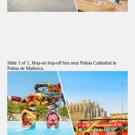
Biglietti per la Cattedrale di Palma
4,5
(
1.719
)
Combo: Tour in autobus Hop-on Hop-off di Palma di Maiorca 
+ Biglietti Salta la Fila per la Cattedrale di Palma di Maiorca
42 €
Slide 1 of 1, Hop-on hop-off bus near Palma Cathedral in
Palma de Mallorca.