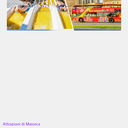
Parco acquatico occidentale
4,1
(
343
)
Combo (5%  di sconto): biglietti per Western Water Park + 
Tour Palma di Maiorca in autobus Hop-on Hop-off 
ORIGINAL PRICE
65 €
61,75 €
5% di sconto
Scegli una categoria
Attrazioni di Maiorca