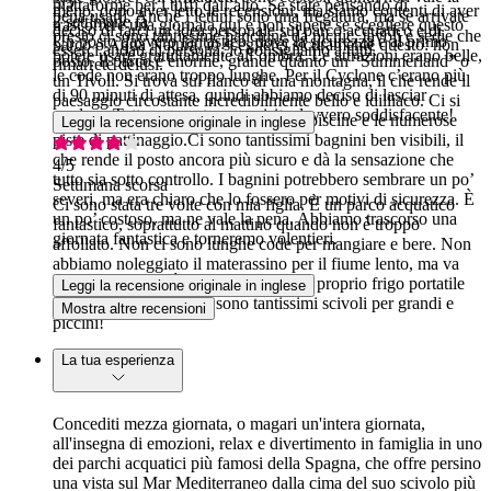
5
/5
piattaforme per i tuffi dall’alto. Se state pensando di
meno, dopo aver letto le recensioni, ma siamo contenti di aver
pena usarli. Anche i lettini sono una fregatura, ma se arrivate
2 settimane fa
trascorrere una giornata qui e non sapete se scegliere questo
deciso di farci un’idea personale sul parco acquatico e di
presto ci sono tantissime panchine da picnic, tavoli e sedie che
Un posto davvero fantastico, dove la sicurezza è al primo
parco o Aqua Natura, io sceglierei sicuramente questo: non
esserci andati di persona; lo consigliamo a tutti.
potete usare gratuitamente all’ombra. Le attrazioni erano belle,
posto. Il parco è enorme, grande quanto un “Summerland” o
rimarrete delusi.
le code non erano troppo lunghe. Per il Cyclone c’erano più
un Tivoli. Si trova sul fianco di una montagna, il che rende il
di 90 minuti di attesa, quindi abbiamo deciso di lasciar
paesaggio circostante incredibilmente bello e idilliaco. Ci si
perdere. Tutto sommato, una visita davvero soddisfacente!
può muovere liberamente tra le varie piscine e le numerose
Leggi la recensione originale in inglese
piste di pattinaggio.Ci sono tantissimi bagnini ben visibili, il
che rende il posto ancora più sicuro e dà la sensazione che
4
/5
tutto sia sotto controllo. I bagnini potrebbero sembrare un po’
Settimana scorsa
severi, ma era chiaro che lo fossero per motivi di sicurezza. È
Ci sono stata tre volte con mia figlia. È un parco acquatico
un po’ costoso, ma ne vale la pena. Abbiamo trascorso una
fantastico, soprattutto al mattino quando non è troppo
giornata fantastica e torneremo volentieri.
affollato. Non ci sono lunghe code per mangiare e bere. Non
abbiamo noleggiato il materassino per il fiume lento, ma va
bene anche così. È possibile portare il proprio frigo portatile
Leggi la recensione originale in inglese
con cibo e bevande. Ci sono tantissimi scivoli per grandi e
Mostra altre recensioni
piccini!
La tua esperienza
Concediti mezza giornata, o magari un'intera giornata,
all'insegna di emozioni, relax e divertimento in famiglia in uno
dei parchi acquatici più famosi della Spagna, che offre persino
una vista sul Mar Mediterraneo dalla cima del suo scivolo più