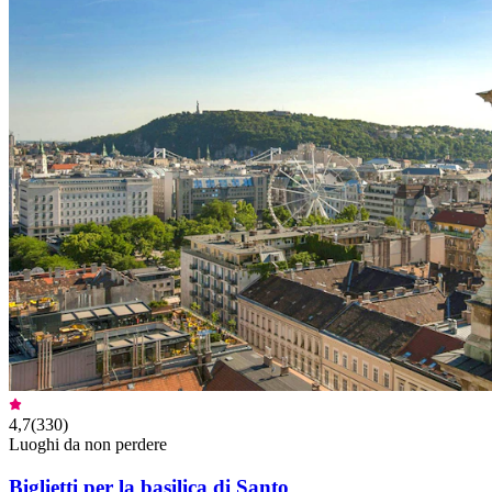
4,7
(
330
)
Luoghi da non perdere
Biglietti per la basilica di Santo