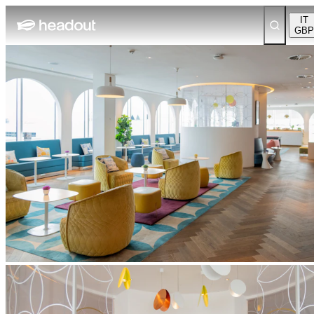
IT
GBP