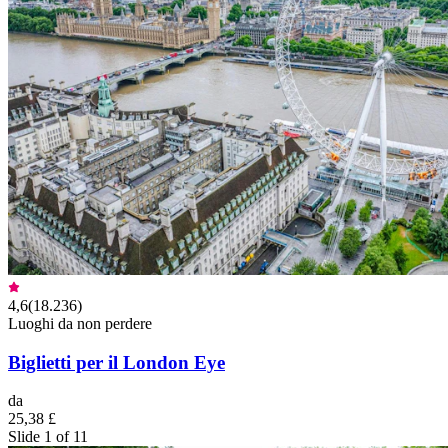
4,6
(
18.236
)
Luoghi da non perdere
Biglietti per il London Eye
da
25,38 £
Slide 1 of 11