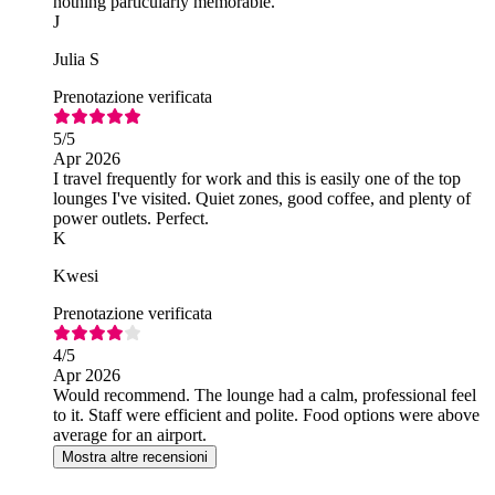
nothing particularly memorable.
J
Julia S
Prenotazione verificata
5
/5
Apr 2026
I travel frequently for work and this is easily one of the top
lounges I've visited. Quiet zones, good coffee, and plenty of
power outlets. Perfect.
K
Kwesi
Prenotazione verificata
4
/5
Apr 2026
Would recommend. The lounge had a calm, professional feel
to it. Staff were efficient and polite. Food options were above
average for an airport.
Mostra altre recensioni