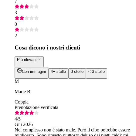
7
3
0
2
Cosa dicono i nostri clienti
Più rilevanti
Con immagini
4+ stelle
3 stelle
< 3 stelle
M
Marie B
Coppia
Prenotazione verificata
4
/5
Giu 2026
Nel complesso non è stato male. Però il cibo potrebbe essere
migliorato. Sono rimasto piuttosto deluso dai piatti caldi; mi