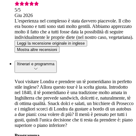
5
/5
Giu 2026
L'esperienza nel complesso è stata davvero piacevole. Il cibo
era buono e tutti sono stati molto gentili. Abbiamo apprezzato
molto il fatto che a tutti fosse data la possibilità di seguire
individualmente le proprie diete (nel nostro caso, vegetariana).
Leggi la recensione originale in inglese
Mostra altre recensioni
Itinerari e programma
Vuoi visitare Londra e prendere un tè pomeridiano in perfetto
stile inglese? Allora questo tour è la scelta giusta. Introdotto
nel 1840, il tè pomeridiano è una tradizione molto amata in
Inghilterra che prevede sandwich, dolcetti e, naturalmente, tè
di ottima qualità. Snack dolci e salati, un bicchiere di Prosecco
e i migliori scorci di Londra da gustare a bordo di un autobus
a due piani: cosa volere di più? Il menù è pensato per tutti i
gusti, quindi l'unica decisione che ti resta da prendere è: piano
superiore o piano inferiore?
Programma