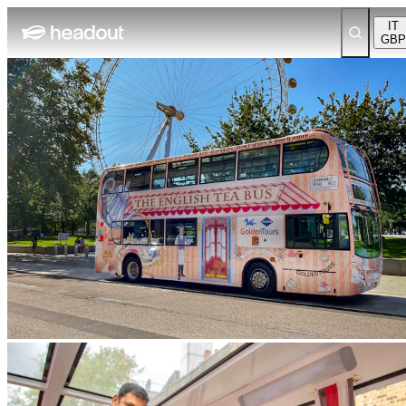
IT
GBP