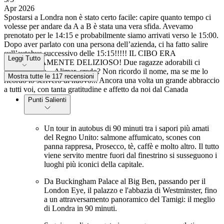
Apr 2026
Spostarsi a Londra non è stato certo facile: capire quanto tempo ci
volesse per andare da A a B è stata una vera sfida. Avevamo
prenotato per le 14:15 e probabilmente siamo arrivati verso le 15:00.
Dopo aver parlato con una persona dell’azienda, ci ha fatto salire
sull’autobus successivo delle 15:15!!!!! IL CIBO ERA
Leggi Tutto
ASSOLUTAMENTE DELIZIOSO! Due ragazze adorabili ci
hanno servito... Alimar, credo? Non ricordo il nome, ma se me lo
Mostra tutte le 117 recensioni
ricordo lo scriverò di nuovo... Ancora una volta un grande abbraccio
a tutti voi, con tanta gratitudine e affetto da noi dal Canada
Punti Salienti
Un tour in autobus di 90 minuti tra i sapori più amati
del Regno Unito: salmone affumicato, scones con
panna rappresa, Prosecco, tè, caffè e molto altro. Il tutto
viene servito mentre fuori dal finestrino si susseguono i
luoghi più iconici della capitale.
Da Buckingham Palace al Big Ben, passando per il
London Eye, il palazzo e l'abbazia di Westminster, fino
a un attraversamento panoramico del Tamigi: il meglio
di Londra in 90 minuti.