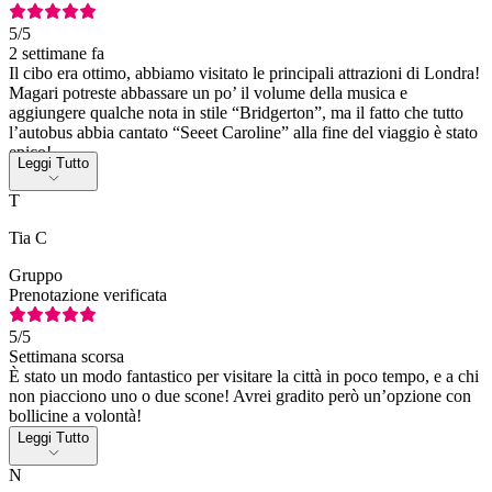
5
/5
2 settimane fa
Il cibo era ottimo, abbiamo visitato le principali attrazioni di Londra!
Magari potreste abbassare un po’ il volume della musica e
aggiungere qualche nota in stile “Bridgerton”, ma il fatto che tutto
l’autobus abbia cantato “Seeet Caroline” alla fine del viaggio è stato
epico!
Leggi Tutto
T
Tia C
Gruppo
Prenotazione verificata
5
/5
Settimana scorsa
È stato un modo fantastico per visitare la città in poco tempo, e a chi
non piacciono uno o due scone! Avrei gradito però un’opzione con
bollicine a volontà!
Leggi Tutto
N