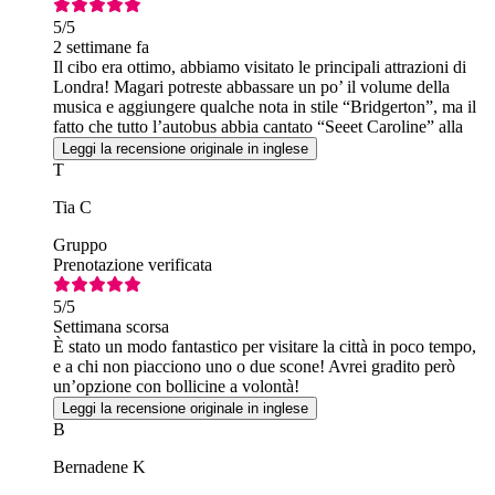
5
/5
2 settimane fa
Il cibo era ottimo, abbiamo visitato le principali attrazioni di
Londra! Magari potreste abbassare un po’ il volume della
musica e aggiungere qualche nota in stile “Bridgerton”, ma il
fatto che tutto l’autobus abbia cantato “Seeet Caroline” alla
fine del viaggio è stato epico!
Leggi la recensione originale in inglese
T
Tia C
Gruppo
Prenotazione verificata
5
/5
Settimana scorsa
È stato un modo fantastico per visitare la città in poco tempo,
e a chi non piacciono uno o due scone! Avrei gradito però
un’opzione con bollicine a volontà!
Leggi la recensione originale in inglese
B
Bernadene K