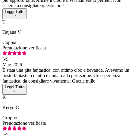
più approfondite. Anche il cibo e il servizio erano perfetti. Non
esiterei a consigliare questo tour!
Leggi Tutto
T
Tatjana V
Coppia
Prenotazione verificata
5
/5
Mag 2026
È stata una gita fantastica, con ottimo cibo e bevande. Avevamo un
posto fantastico e tutto è andato alla perfezione. Un'esperienza
fantastica, da consigliare vivamente. Grazie mille
Leggi Tutto
K
Keryn C
Gruppo
Prenotazione verificata
5
/5