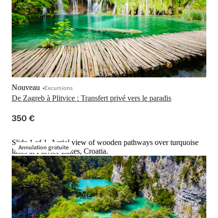
Nouveau
Excursions
De Zagreb à Plitvice : Transfert privé vers le paradis
350 €
Slide 1 of 1, Aerial view of wooden pathways over turquoise
Annulation gratuite
lakes at Plitvice Lakes, Croatia.