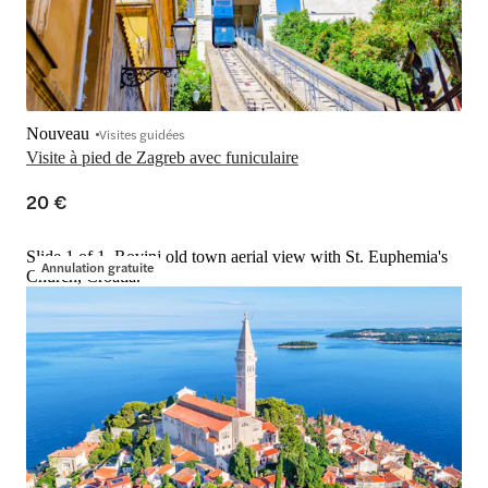
Nouveau
Visites guidées
Visite à pied de Zagreb avec funiculaire
20 €
Slide 1 of 1, Rovinj old town aerial view with St. Euphemia's
Annulation gratuite
Church, Croatia.