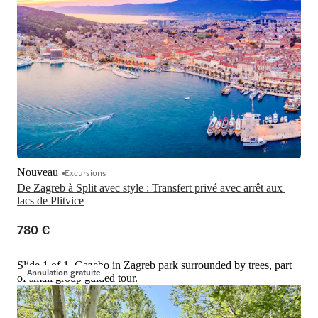
Nouveau
Excursions
De Zagreb à Split avec style : Transfert privé avec arrêt aux 
lacs de Plitvice
780 €
Slide 1 of 1, Gazebo in Zagreb park surrounded by trees, part
Annulation gratuite
of small group guided tour.