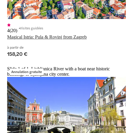
Visites guidées
4
(
20
)
Magical Istria: Pula & Rovinj from Zagreb
à partir de
158,20 €
Slide 1 of 1, Ljubljanica River with a boat near historic
Annulation gratuite
buildings in Ljubljana city center.