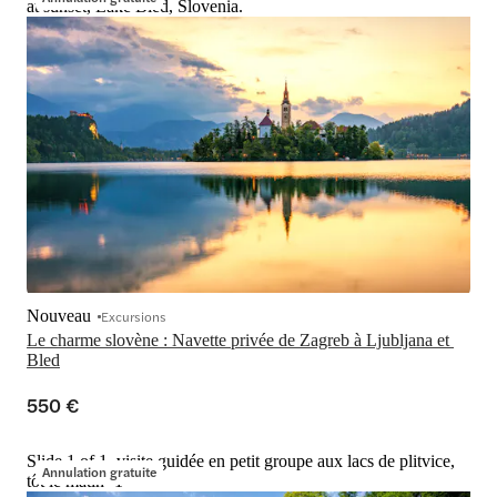
at sunset, Lake Bled, Slovenia.
Nouveau
Excursions
Le charme slovène : Navette privée de Zagreb à Ljubljana et 
Bled
550 €
Slide 1 of 1, visite guidée en petit groupe aux lacs de plitvice,
Annulation gratuite
tôt le matin -1