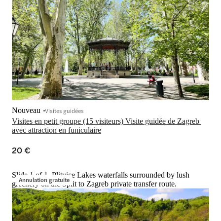
Nouveau
Visites guidées
Visites en petit groupe (15 visiteurs) Visite guidée de Zagreb 
avec attraction en funiculaire
20 €
Slide 1 of 1, Plitvice Lakes waterfalls surrounded by lush
Annulation gratuite
greenery on the Split to Zagreb private transfer route.