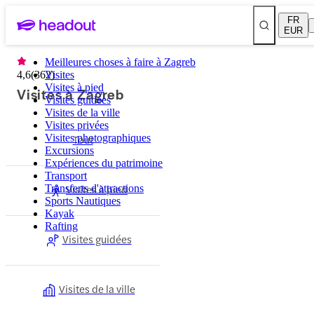
FR
EUR
Meilleures choses à faire à Zagreb
4,6
(
362
Visites
)
Visites à pied
Visites à Zagreb
Visites guidées
Visites de la ville
Visites privées
Visites photographiques
Tout
Excursions
Expériences du patrimoine
Transport
Visites à pied
Transferts d'attractions
Sports Nautiques
Kayak
Rafting
Visites guidées
Visites de la ville