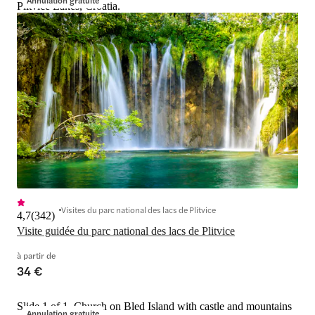
Annulation gratuite
Plitvice Lakes, Croatia.
Visites du parc national des lacs de Plitvice
4,7
(
342
)
Visite guidée du parc national des lacs de Plitvice
à partir de
34 €
Slide 1 of 1, Church on Bled Island with castle and mountains
Annulation gratuite