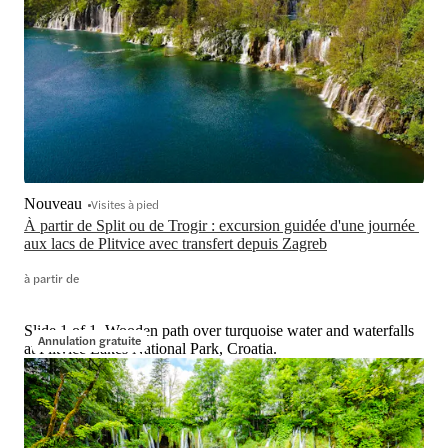
Nouveau
Visites à pied
À partir de Split ou de Trogir : excursion guidée d'une journée 
aux lacs de Plitvice avec transfert depuis Zagreb
à partir de
Slide 1 of 1, Wooden path over turquoise water and waterfalls
Annulation gratuite
at Plitvice Lakes National Park, Croatia.