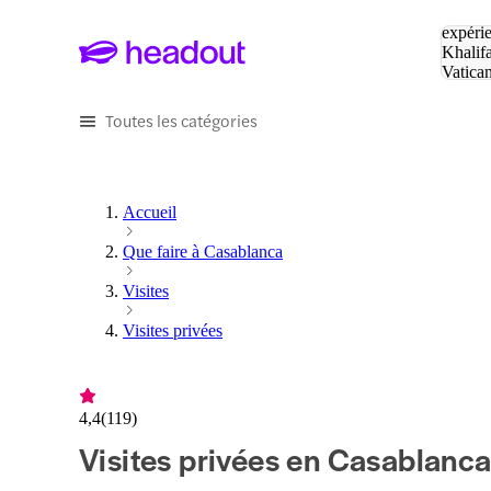
Tapez v
expérie
Khalif
Vatica
Eiffel
P
Toutes les catégories
Accueil
Que faire à Casablanca
Visites
Visites privées
4,4
(
119
)
Visites privées en Casablanc