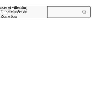
otre recherche :
nces et villes
Burj
a
Dubaï
Musées du
n
Rome
Tour
aris
expériences et villes
a