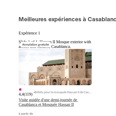
Meilleures expériences à Casablan
Expérience 1
Slide 1 of 1, Hassan II Mosque exterior with
Annulation gratuite
arches and minaret, Casablanca.
Billets pour la mosquée Hassan II de Casablanca
4,4
(
119
)
Visite guidée d'une demi-journée de 
Casablanca et Mosquée Hassan II
à partir de