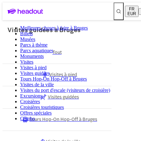
FR
EUR
Visites guidées à Bruges
Meilleures choses à faire à Bruges
Billets
Musées
Parcs à thème
Parcs aquatiques
Tout
Monuments
Visites
Visites à pied
Visites guidées
Visites à pied
Tours Hop-On Hop-Off à Bruges
Visites de la ville
Visites du port d'escale (visiteurs de croisière)
Excursions
Visites guidées
Croisières
Croisières touristiques
Offres spéciales
Tours Hop-On Hop-Off à Bruges
Combo