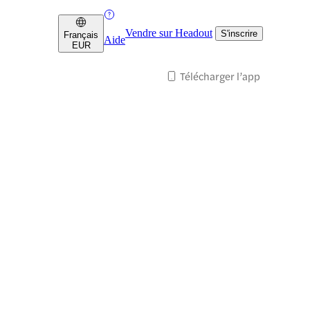
Vendre sur Headout
S'inscrire
Français
Aide
EUR
Télécharger l’app