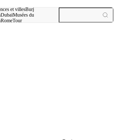
otre recherche :
nces et villes
Burj
a
Dubaï
Musées du
n
Rome
Tour
aris
expériences et villes