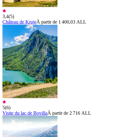
3,4
(
5
)
Château de Kruje
À partir de 1 400,03 ALL
5
(
6
)
Visite du lac de Bovilla
À partir de 2 716 ALL