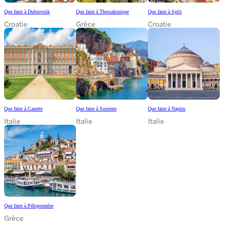
Que faire à Dubrovnik
Que faire à Thessalonique
Que faire à Split
Croatie
Grèce
Croatie
Que faire à Caserte
Que faire à Sorrente
Que faire à Naples
Italie
Italie
Italie
Que faire à Péloponnèse
Grèce