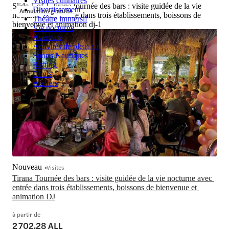
Visites culinaires
Slide 1 of 1, tirana tournée des bars : visite guidée de la vie
Divertissement
Annulation gratuite
nocturne avec entrée dans trois établissements, boissons de
Théâtre immersif
bienvenue et animation dj-1
Vie nocturne
Aventure
Activités de plein air
Sports Nautiques
Rafting
Cours
Ateliers
Nouveau
Visites
Tirana Tournée des bars : visite guidée de la vie nocturne avec 
entrée dans trois établissements, boissons de bienvenue et 
animation DJ
à partir de
2 702,28 ALL