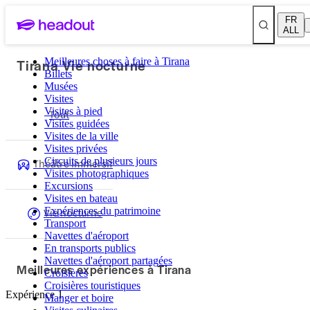
FR
ALL
Tirana Vie nocturne
Meilleures choses à faire à Tirana
Billets
Musées
Visites
Visites à pied
Tout
Visites guidées
Visites de la ville
Visites privées
Circuits de plusieurs jours
Théâtre immersif
Visites photographiques
Excursions
Visites en bateau
Vie nocturne
Expériences du patrimoine
Transport
Navettes d'aéroport
En transports publics
Navettes d'aéroport partagées
Meilleures expériences à Tirana
Croisières
Croisières touristiques
Expérience 1
Manger et boire