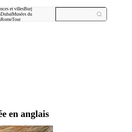
otre recherche :
nces et villes
Burj
a
Dubaï
Musées du
n
Rome
Tour
aris
expériences et villes
ée en anglais