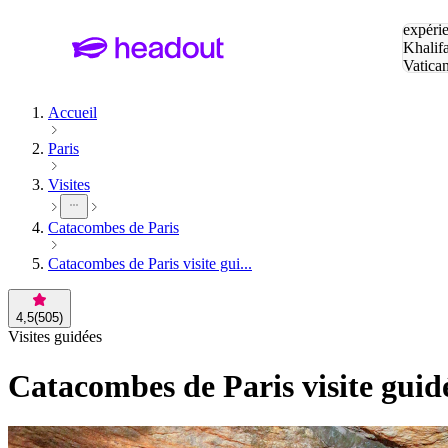
Tapez v
expérie
Khalif
Vatica
Eiffel
P
Accueil
Paris
Visites
Catacombes de Paris
Catacombes de Paris visite gui...
4,5
(
505
)
Visites guidées
Catacombes de Paris visite guid