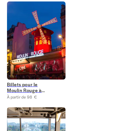
Billets pour le
Moulin Rouge à
Paris
À partir de 98 €