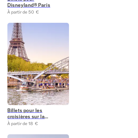
Disneyland® Paris
À partir de 50 €
Billets pour les
croisières sur la
Seine avec Bateaux
À partir de 18 €
Parisiens