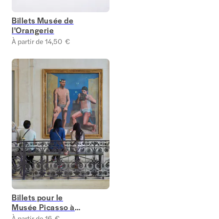
Billets Musée de
l'Orangerie
À partir de 14,50 €
Billets pour le
Musée Picasso à
Paris
À partir de 16 €