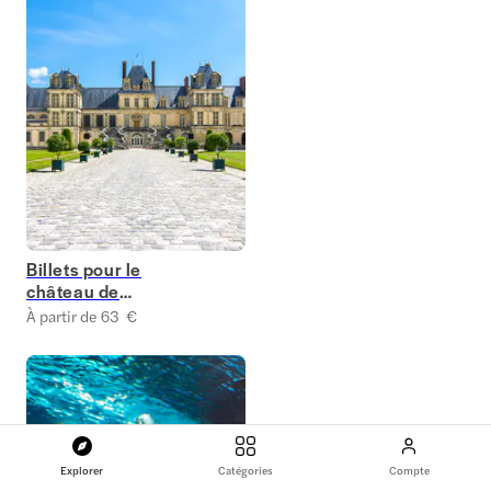
Billets pour le
château de
Fontainebleau
À partir de 63 €
Explorer
Catégories
Compte