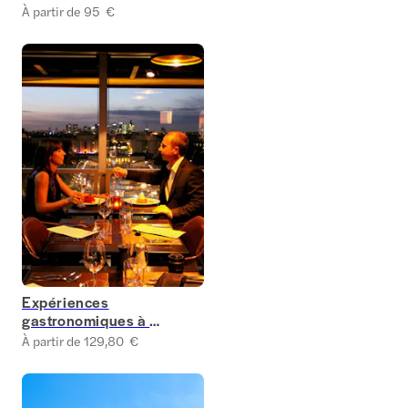
À partir de 95 €
Expériences
gastronomiques à la
Tour Eiffel
À partir de 129,80 €