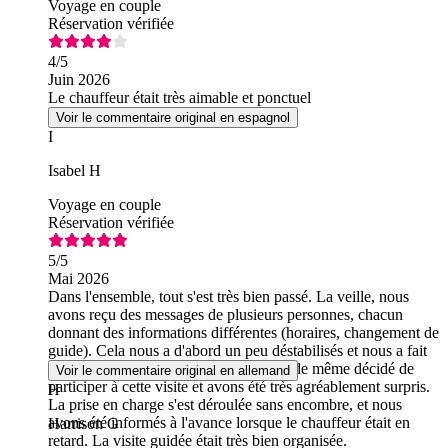
Voyage en couple
Réservation vérifiée
4
/5
Juin 2026
Le chauffeur était très aimable et ponctuel
Voir le commentaire original en espagnol
I
Isabel H
Voyage en couple
Réservation vérifiée
5
/5
Mai 2026
Dans l'ensemble, tout s'est très bien passé. La veille, nous
avons reçu des messages de plusieurs personnes, chacun
donnant des informations différentes (horaires, changement de
guide). Cela nous a d'abord un peu déstabilisés et nous a fait
perdre du temps, mais nous avons tout de même décidé de
Voir le commentaire original en allemand
participer à cette visite et avons été très agréablement surpris.
H
La prise en charge s'est déroulée sans encombre, et nous
avons été informés à l'avance lorsque le chauffeur était en
Harrison G
retard. La visite guidée était très bien organisée.