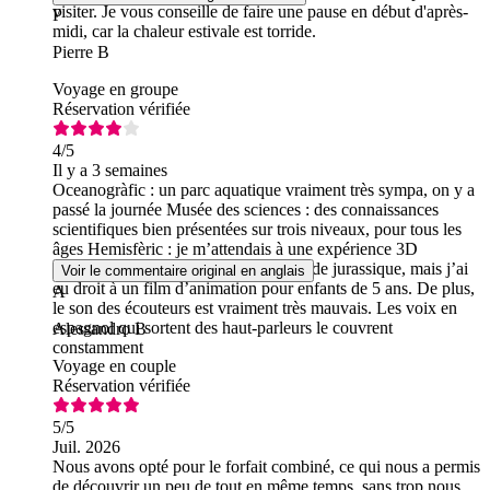
visiter. Je vous conseille de faire une pause en début d'après-
P
midi, car la chaleur estivale est torride.
Pierre B
Voyage en groupe
Réservation vérifiée
4
/5
Il y a 3 semaines
Oceanogràfic : un parc aquatique vraiment très sympa, on y a
passé la journée Musée des sciences : des connaissances
scientifiques bien présentées sur trois niveaux, pour tous les
âges Hemisfèric : je m’attendais à une expérience 3D
époustouflante sur l’espace ou le monde jurassique, mais j’ai
Voir le commentaire original en anglais
eu droit à un film d’animation pour enfants de 5 ans. De plus,
A
le son des écouteurs est vraiment très mauvais. Les voix en
espagnol qui sortent des haut-parleurs le couvrent
Alessandro B
constamment
Voyage en couple
Réservation vérifiée
5
/5
Juil. 2026
Nous avons opté pour le forfait combiné, ce qui nous a permis
de découvrir un peu de tout en même temps, sans trop nous