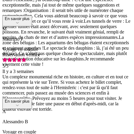
exceptionnelle, mais j'ai tout de même quelques suggestions et
remarques : ​Organisation : il serait très utile de numéroter chaque
secteur/pavillon. Cela vous aiderait beaucoup à savoir ce que vous
En savoir plus
avez déjà visité et ce qu’il vous reste à voir. ​Les tunnels de verre : Le
premier tunnel était assez décevant, avec seulement quelques
M
poissons. En revanche, le suivant était vraiment génial, rempli de
requins, de chats de mer et d’autres espèces impressionnantes. ​La
Maurizio P
zone des bélugas : Les aquariums des bélugas étaient exceptionnels
et vraiment superbes ! ​Le spectacle des dauphins : là, j’ai été un peu
Voyage en solitaire
déçu(e). Ce n’était pas quelque chose de spectaculaire, mais plutôt
Réservation vérifiée
une présentation éducative sur les dauphins. ​Je recommande
vivement cette visite !
5
/5
Il y a 3 semaines
Un complexe monumental riche en histoire, en culture et en tout ce
qui représente la vie sur Terre. Si vous achetez le billet complet,
rendez-vous tout de suite à l'Hemisferic : c'est par là qu'il faut
commencer, puis passez au musée des sciences et enfin à
l'Oceanogràfic. Prévoyez au moins 5 heures pour tout visiter. Je
En savoir plus
vous conseille de faire une pause en début d'après-midi, car la
chaleur estivale est torride.
A
Alessandro B
Voyage en couple