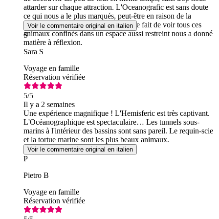
attarder sur chaque attraction. L'Oceanografic est sans doute
ce qui nous a le plus marqués, peut-être en raison de la
diversité des choses à voir, même si le fait de voir tous ces
Voir le commentaire original en italien
animaux confinés dans un espace aussi restreint nous a donné
S
matière à réflexion.
Sara S
Voyage en famille
Réservation vérifiée
5
/5
Il y a 2 semaines
Une expérience magnifique ! L'Hemisferic est très captivant.
L'Océanographique est spectaculaire… Les tunnels sous-
marins à l'intérieur des bassins sont sans pareil. Le requin-scie
et la tortue marine sont les plus beaux animaux.
Voir le commentaire original en italien
P
Pietro B
Voyage en famille
Réservation vérifiée