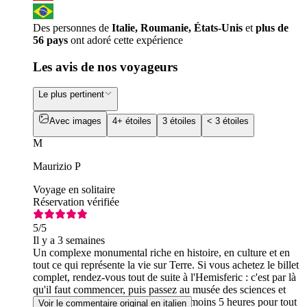
Des personnes de
Italie, Roumanie, États-Unis
et
plus de
56 pays
ont adoré cette expérience
Les avis de nos voyageurs
Le plus pertinent
Avec images
4+ étoiles
3 étoiles
< 3 étoiles
M
Maurizio P
Voyage en solitaire
Réservation vérifiée
5
/5
Il y a 3 semaines
Un complexe monumental riche en histoire, en culture et en
tout ce qui représente la vie sur Terre. Si vous achetez le billet
complet, rendez-vous tout de suite à l'Hemisferic : c'est par là
qu'il faut commencer, puis passez au musée des sciences et
enfin à l'Oceanogràfic. Prévoyez au moins 5 heures pour tout
Voir le commentaire original en italien