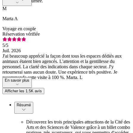
sur une seule journée.
M
Marta A
Voyage en couple
Réservation vérifiée
5
/5
Juil. 2026
J'ai beaucoup apprécié la façon dont tous les espaces dédiés aux
animaux étaient bien agencés. L'attention et la gentillesse du
personnel. La clarté des indications dans chaque secteur. J'y
retournerai sans aucun doute. Une expérience très positive. Je
recommande cette visite à 100 %. Marta. L
En savoir plus
Afficher les 1.5K avis
Résumé
Découvrez les trois principales attractions de la Cité des
Arts et des Sciences de Valence grâce à un billet combo
pratique, très avantageux, qui vous permettra d'accéder