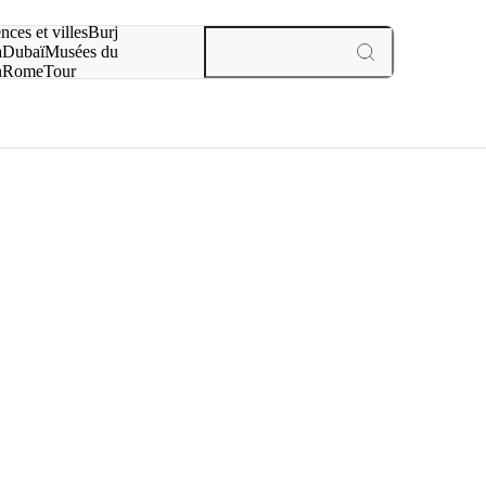
otre recherche :
nces et villes
Burj
a
Dubaï
Musées du
n
Rome
Tour
aris
expériences et villes