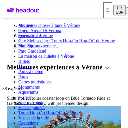
FR
EUR
Meilleures choses à faire à Vérone
Accueil
Opéra Arena Di Verona
Verona Card
Que faire à Vérone
City Sightseeing : Tours Hop-On Hop-Off de Vérone
Parc Sigurta
Meilleures expérienc...
Parc Gardaland
La maison de Juliette à Vérone
Billets
Meilleures expériences à Vérone
Musées
Parcs à thème
Parcs
Cartes touristiques
Monuments
38 expériences
Aquariums
Visites
Slide 1 of 1, Roller coaster loop on Blue Tornado Ride at
Visites à pied
Gardaland Park, Italy, with jet-themed design.
Visites guidées
Tours Hop-On Hop-Off à Vérone
Visites de la ville
Excursions