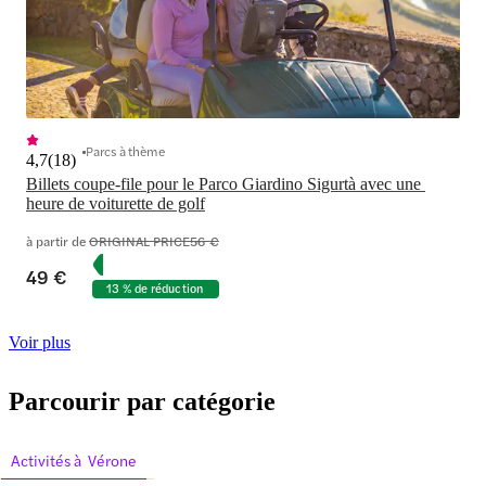
Parcs à thème
4,7
(
18
)
Billets coupe-file pour le Parco Giardino Sigurtà avec une 
heure de voiturette de golf
à partir de
ORIGINAL PRICE
56 €
49 €
13 % de réduction
Voir plus
Parcourir par catégorie
Activités à Vérone