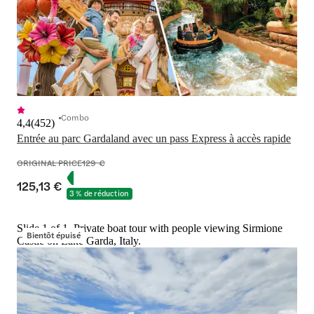
Combo
4,4
(
452
)
Entrée au parc Gardaland avec un pass Express à accès rapide
ORIGINAL PRICE
129 €
125,13 €
3 % de réduction
Slide 1 of 1, Private boat tour with people viewing Sirmione
Bientôt épuisé
Castle on Lake Garda, Italy.