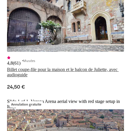
Musées
4,8
(
61
)
Billet coupe-file pour la maison et le balcon de Juliette, avec 
audioguide
24,50 €
Slide 1 of 1, Verona Arena aerial view with red stage setup in
Annulation gratuite
Italy.