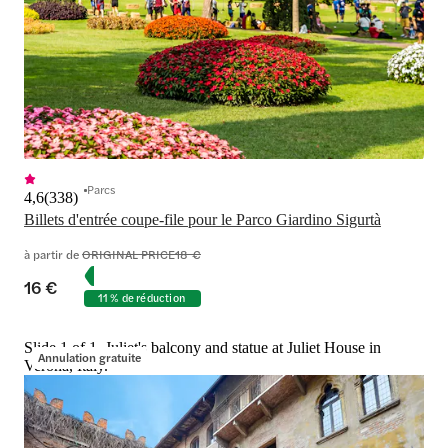
Parcs
4,6
(
338
)
Billets d'entrée coupe-file pour le Parco Giardino Sigurtà
à partir de
ORIGINAL PRICE
18 €
16 €
11 % de réduction
Slide 1 of 1, Juliet's balcony and statue at Juliet House in
Annulation gratuite
Verona, Italy.