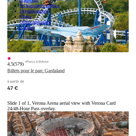
Transport
En transports publics
Divertissement
Opéra
Offres spéciales
Combo
Parcs à thème
4,5
(
579
)
Billets pour le parc Gardaland
à partir de
47 €
Slide 1 of 1, Verona Arena aerial view with Verona Card
24/48-Hour Pass overlay.