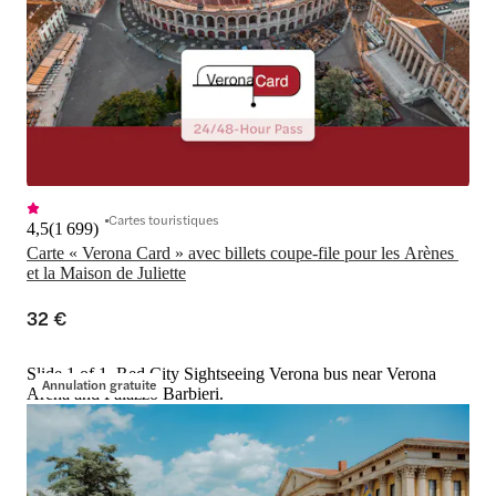
Cartes touristiques
4,5
(
1 699
)
Carte « Verona Card » avec billets coupe-file pour les Arènes 
et la Maison de Juliette
32 €
Slide 1 of 1, Red City Sightseeing Verona bus near Verona
Annulation gratuite
Arena and Palazzo Barbieri.