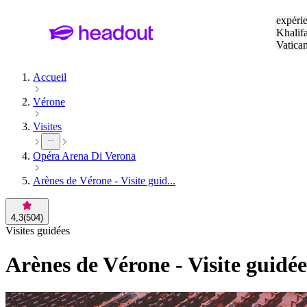
Tapez v
expérie
Khalif
Vatica
Eiffel
P
Accueil
Vérone
Visites
Opéra Arena Di Verona
Arènes de Vérone - Visite guid...
4,3
(
504
)
Visites guidées
Arènes de Vérone - Visite guidée