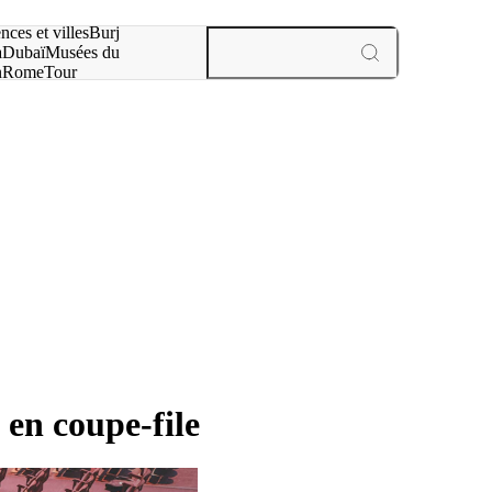
otre recherche :
nces et villes
Burj
a
Dubaï
Musées du
n
Rome
Tour
aris
expériences et villes
 en coupe-file