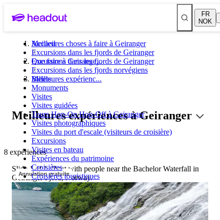
FR
NOK
Meilleures choses à faire à Geiranger
Accueil
Excursions dans les fjords de Geiranger
Excursions dans les fjords de Geiranger
Que faire à Geirange...
Excursions dans les fjords norvégiens
Billets
Meilleures expérienc...
Monuments
Visites
Visites guidées
Meilleures expériences à Geiranger
Tours Hop-On Hop-Off à Geiranger
Visites photographiques
Visites du port d'escale (visiteurs de croisière)
Excursions
Visites en bateau
8 expériences
Expériences du patrimoine
Croisières
Slide 1 of 1, Boat with people near the Bachelor Waterfall in
Annulation gratuite
Croisières touristiques
Geiranger Fjord, Norway.