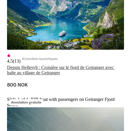
Croisières touristiques
4,5
(
13
)
Depuis Hellesylt : Croisière sur le fjord de Geiranger avec 
halte au village de Geiranger
800 NOK
Slide 1 of 1, RIB boat with passengers on Geiranger Fjord
Annulation gratuite
safari.