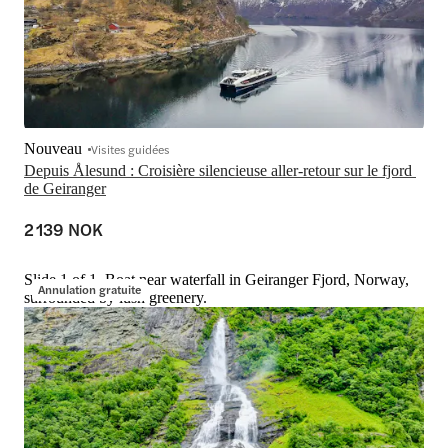
Nouveau
Visites guidées
Depuis Ålesund : Croisière silencieuse aller-retour sur le fjord 
de Geiranger
2 139 NOK
Slide 1 of 1, Boat near waterfall in Geiranger Fjord, Norway,
Annulation gratuite
surrounded by lush greenery.