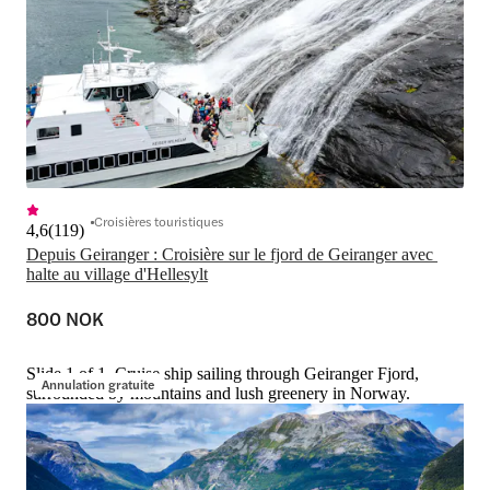
Croisières touristiques
4,6
(
119
)
Depuis Geiranger : Croisière sur le fjord de Geiranger avec 
halte au village d'Hellesylt
800 NOK
Slide 1 of 1, Cruise ship sailing through Geiranger Fjord,
Annulation gratuite
surrounded by mountains and lush greenery in Norway.