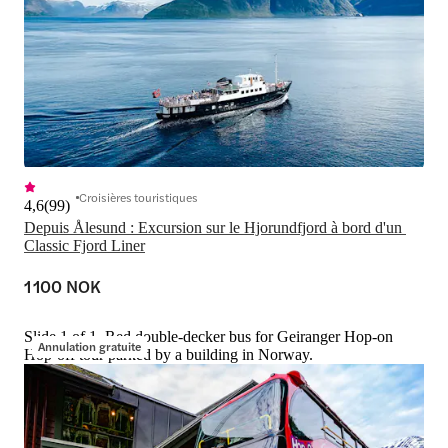
Croisières touristiques
4,6
(
99
)
Depuis Ålesund : Excursion sur le Hjorundfjord à bord d'un 
Classic Fjord Liner
1 100 NOK
Slide 1 of 1, Red double-decker bus for Geiranger Hop-on
Annulation gratuite
Hop-off tour parked by a building in Norway.