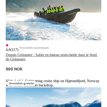
Croisières touristiques
4,6
(
117
)
Depuis Geiranger : Safari en bateau semi-rigide dans le fjord 
de Geiranger 
895 NOK
Slide 1 of 1, Sightseeing cruise ship on Hjørundfjord, Norway
Annulation gratuite
with scenic mountain backdrop.