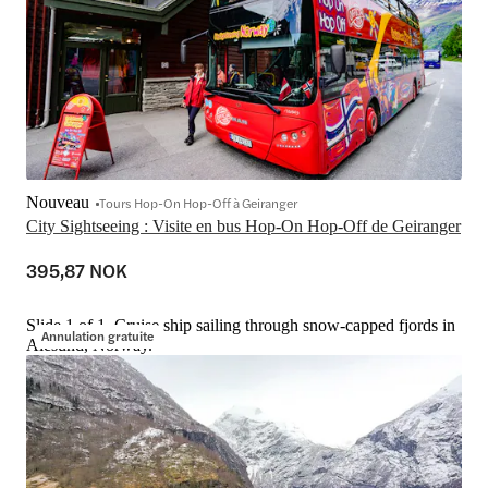
Nouveau
Tours Hop-On Hop-Off à Geiranger
City Sightseeing : Visite en bus Hop-On Hop-Off de Geiranger
395,87 NOK
Slide 1 of 1, Cruise ship sailing through snow-capped fjords in
Annulation gratuite
Alesund, Norway.