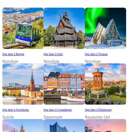
Que faire à Bergen
Que faire à Oslo
Que faire à Tromsø
Norvège
Norvège
Norvège
Que faire à Stockholm
Que faire à Copenhague
Que faire à Édimbourg
Suède
Danemark
Royaume-Uni