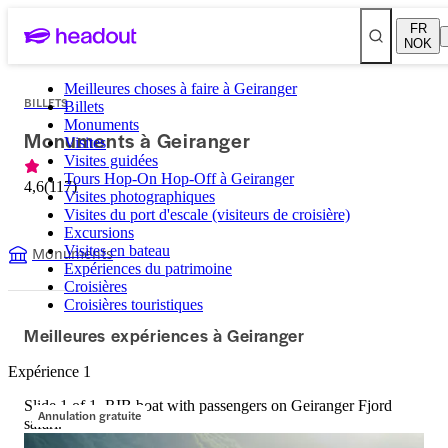
FR
NOK
Meilleures choses à faire à Geiranger
BILLETS
Billets
Monuments
Monuments à Geiranger
Visites
Visites guidées
Tours Hop-On Hop-Off à Geiranger
4,6
(
117
)
Visites photographiques
Visites du port d'escale (visiteurs de croisière)
Excursions
Monuments
Visites en bateau
Expériences du patrimoine
Croisières
Croisières touristiques
Meilleures expériences à Geiranger
Expérience 1
Slide 1 of 1, RIB boat with passengers on Geiranger Fjord
Annulation gratuite
safari.