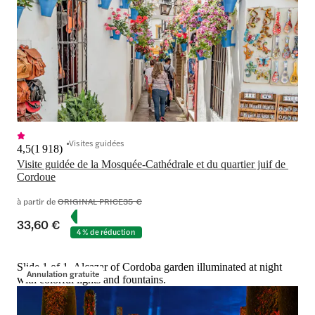
Visites guidées
4,5
(
1 918
)
Visite guidée de la Mosquée-Cathédrale et du quartier juif de 
Cordoue
à partir de
ORIGINAL PRICE
35 €
33,60 €
4 % de réduction
Slide 1 of 1, Alcazar of Cordoba garden illuminated at night
Annulation gratuite
with colorful lights and fountains.