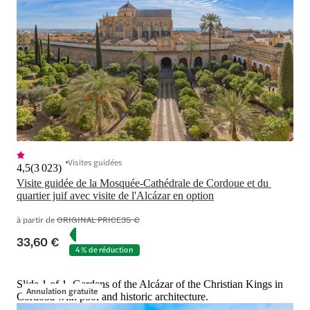
Visites guidées
4,5
(
3 023
)
Visite guidée de la Mosquée-Cathédrale de Cordoue et du 
quartier juif avec visite de l'Alcázar en option
à partir de
ORIGINAL PRICE
35 €
33,60 €
4 % de réduction
Slide 1 of 1, Gardens of the Alcázar of the Christian Kings in
Annulation gratuite
Cordoba with pool and historic architecture.