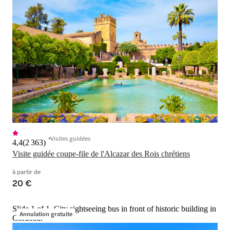
Visites guidées
4,4
(
2 363
)
Visite guidée coupe-file de l'Alcazar des Rois chrétiens
à partir de
20 €
Slide 1 of 1, City sightseeing bus in front of historic building in
Annulation gratuite
Córdoba.