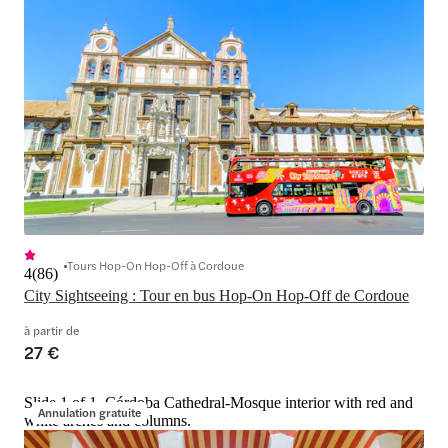
Tours Hop-On Hop-Off à Cordoue
4
(
86
)
City Sightseeing : Tour en bus Hop-On Hop-Off de Cordoue
à partir de
27 €
Slide 1 of 1, Córdoba Cathedral-Mosque interior with red and
Annulation gratuite
white arches and columns.