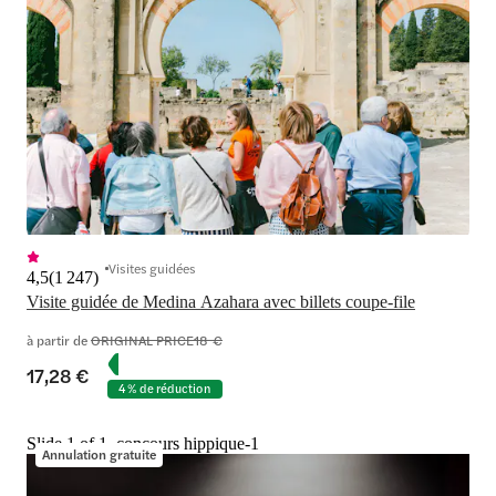
Visites guidées
4,5
(
1 247
)
Visite guidée de Medina Azahara avec billets coupe-file
à partir de
ORIGINAL PRICE
18 €
17,28 €
4 % de réduction
Slide 1 of 1, concours hippique-1
Annulation gratuite