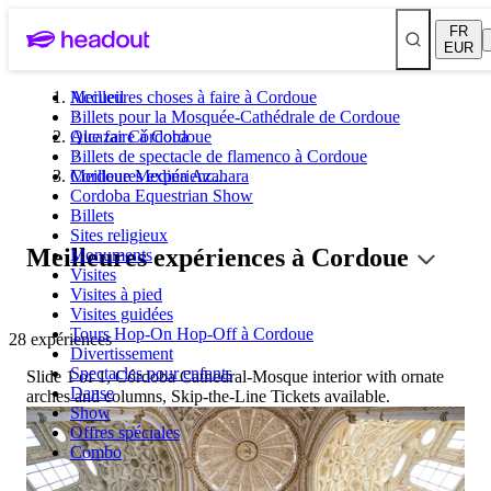
FR
EUR
Meilleures choses à faire à Cordoue
Accueil
Billets pour la Mosquée-Cathédrale de Cordoue
Alcazar Córdoba
Que faire à Cordoue
Billets de spectacle de flamenco à Cordoue
Cordoue Medina Azahara
Meilleures expérienc...
Cordoba Equestrian Show
Billets
Sites religieux
Meilleures expériences à Cordoue
Monuments
Visites
Visites à pied
Visites guidées
Tours Hop-On Hop-Off à Cordoue
28 expériences
Divertissement
Spectacles pour enfants
Slide 1 of 1, Córdoba Cathedral-Mosque interior with ornate
Danse
arches and columns, Skip-the-Line Tickets available.
Show
Offres spéciales
Combo