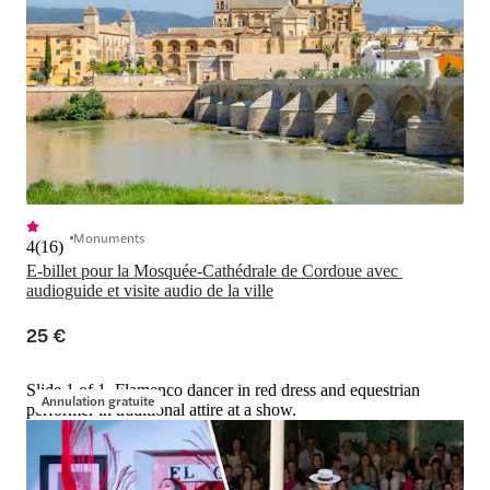
Monuments
4
(
16
)
E-billet pour la Mosquée-Cathédrale de Cordoue avec 
audioguide et visite audio de la ville
25 €
Slide 1 of 1, Flamenco dancer in red dress and equestrian
Annulation gratuite
performer in traditional attire at a show.