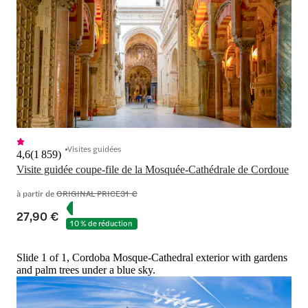
Visites guidées
4,6
(
1 859
)
Visite guidée coupe-file de la Mosquée-Cathédrale de Cordoue
à partir de
ORIGINAL PRICE
31 €
27,90 €
10 % de réduction
Slide 1 of 1, Cordoba Mosque-Cathedral exterior with gardens
and palm trees under a blue sky.