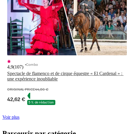
Combo
4,9
(
107
)
Spectacle de flamenco et de cirque équestre « El Cardenal » : 
une expérience inoubliable
ORIGINAL PRICE
44,86 €
42,62 €
5 % de réduction
Voir plus
Parcourir par catégorie