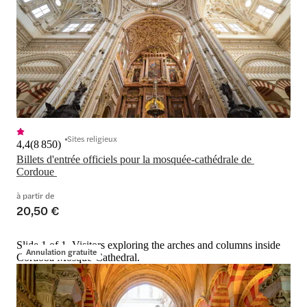
Sites religieux
4,4
(
8 850
)
Billets d'entrée officiels pour la mosquée-cathédrale de 
Cordoue 
à partir de
20,50 €
Slide 1 of 1, Visitors exploring the arches and columns inside
Annulation gratuite
Cordoba Mosque-Cathedral.