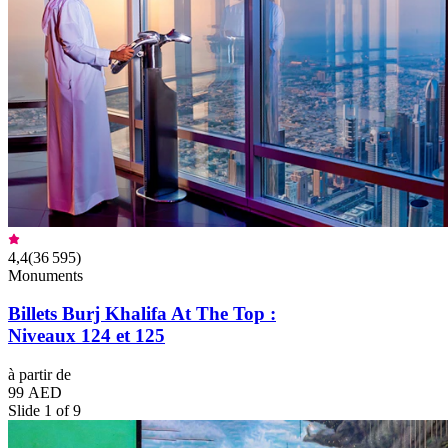
4,4
(
36 595
)
Monuments
Billets Burj Khalifa At The Top :
Niveaux 124 et 125
à partir de
99 AED
Slide 1 of 9