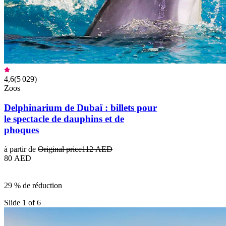
4,6
(
5 029
)
Zoos
Delphinarium de Dubaï : billets pour
le spectacle de dauphins et de
phoques
à partir de
Original price
112 AED
80 AED
29 % de réduction
Slide 1 of 6