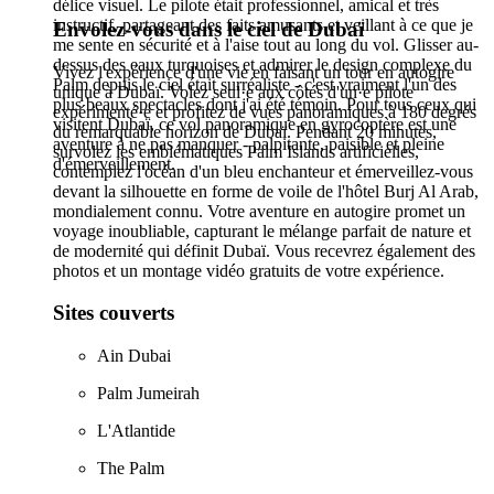
délice visuel. Le pilote était professionnel, amical et très
instructif, partageant des faits amusants et veillant à ce que je
Envolez-vous dans le ciel de Dubaï
me sente en sécurité et à l'aise tout au long du vol. Glisser au-
dessus des eaux turquoises et admirer le design complexe du
Vivez l'expérience d'une vie en faisant un tour en autogire
Palm depuis le ciel était surréaliste - c'est vraiment l'un des
unique à Dubaï. Volez seul·e aux côtés d'un·e pilote
plus beaux spectacles dont j'ai été témoin. Pour tous ceux qui
expérimenté·e et profitez de vues panoramiques à 180 degrés
visitent Dubaï, ce vol panoramique en gyrocoptère est une
du remarquable horizon de Dubaï. Pendant 20 minutes,
aventure à ne pas manquer - palpitante, paisible et pleine
survolez les emblématiques Palm Islands artificielles,
d'émerveillement.
contemplez l'océan d'un bleu enchanteur et émerveillez-vous
devant la silhouette en forme de voile de l'hôtel Burj Al Arab,
mondialement connu. Votre aventure en autogire promet un
voyage inoubliable, capturant le mélange parfait de nature et
de modernité qui définit Dubaï. Vous recevrez également des
photos et un montage vidéo gratuits de votre expérience.
Sites couverts
Ain Dubai
Palm Jumeirah
L'Atlantide
The Palm