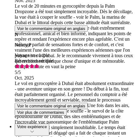
Nov. 2025
Le vol de 20 minutes en gyrocoptère depuis la Palm
Dropzone a été tout simplement incroyable. Dès le décollage,
la vue était à couper le souffle - voir le Palm, la marina de
Dubaï et le littoral depuis cette basse altitude était surréaliste.
L'appareil était sûr et stable, et le pilote était extrêmement
Voir le commentaire original en anglais
professionnel, amical et bien informé, indiquant les points de
N
repère et rendant l'expérience encore plus agréable. C'est un
mélange parfait de sensations fortes et de confort, et c'est
Nancy P
vraiment l'une des meilleures expériences aériennes que l'on
Voyage en couple
puisse vivre à Dubaï. Je le recommande vivement à tous ceux
Réservation vérifiée
qui recherchent quelque chose d'unique et de mémorable.
Chaque minute en vaut la peine
5
/5
Oct. 2025
Le vol en gyrocoptère à Dubaï était absolument extraordinaire
- une aventure unique en son genre ! Du début à la fin, tout
était parfaitement organisé. Le personnel du comptoir a été
incroyablement gentil et serviable, rendant le processus
d'enregistrement fluide et accueillant. Une fois dans les airs,
Voir le commentaire original en anglais
l'expérience était à couper le souffle - le survol de la côte
Voir plus de commentaires
époustouflante de Dubaï, des sites emblématiques et de
l'incroyable vue panoramique de l'emblématique Palm
Votre expérience
Jumeirah était tout simplement inoubliable. Le temps était
parfait, avec un ciel dégagé qui a fait de chaque instant un