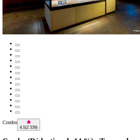
Combo
4,5
(
2 339
)