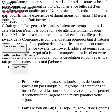
époustouflante et impressionnante sur Londres dans toute sa beauté.
Voyage en famille
Je recommande vivement ce trio d’activités et ce billet est d’un
Réservation vérifiée
excellent rapport qualité-prix ! Notre visite guidée coûtait bien plus
cher pour la même expérience et durait moins longtemps ! Merci à
5
/5
toute l’équipe, c’était incroyable !
Juil. 2026
C'était génial. Les gens et les gardes étaient très sympathiques. Le
café à la tour n'était pas bon et on a dû attendre longtemps pour
l'avoir. Mais le site a compensé tout ça. J'ai été émerveillé par les
joyaux de la Couronne ; je comprends enfin pourquoi tant d'histoires
(anciennes) et de films parlent de leur vol. Je suis tellement contente
En savoir plus
que nous ayons fait ce voyage. Le Tower Bridge était génial aussi. Il
est très beau, mais ce qui m’a le plus marquée, c’est le sol en verre
Afficher les 2.3K avis
plus moderne d’où l’on pouvait voir la circulation en contrebas. Ça
fait peur à certains, mais moi j’adore ça.
Résumé
Profitez des principaux sites touristiques de Londres
grâce à un pass unique qui regroupe les attractions en
bus et l'entrée à la Tour de Londres, ce qui vous permet
d'économiser de l'argent et de mieux planifier votre
séjour.
Faites le tour du Big Bus Hop-On Hop-Off de Londres