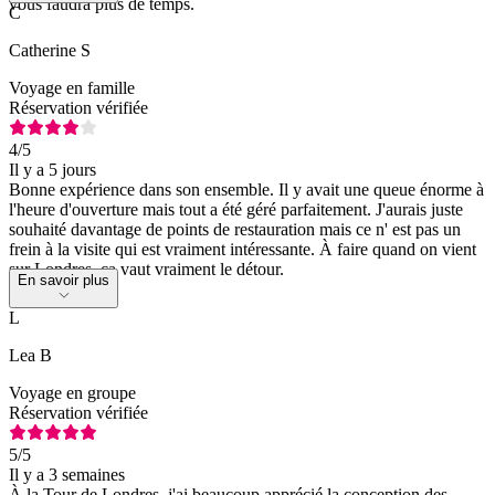
vous faudra plus de temps.
C
Catherine S
Voyage en famille
Réservation vérifiée
4
/5
Il y a 5 jours
Bonne expérience dans son ensemble. Il y avait une queue énorme à
l'heure d'ouverture mais tout a été géré parfaitement. J'aurais juste
souhaité davantage de points de restauration mais ce n' est pas un
frein à la visite qui est vraiment intéressante. À faire quand on vient
sur Londres, ça vaut vraiment le détour.
En savoir plus
L
Lea B
Voyage en groupe
Réservation vérifiée
5
/5
Il y a 3 semaines
À la Tour de Londres, j'ai beaucoup apprécié la conception des