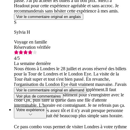
passé. J'ai pu acheter les billets à un bon prix. Merci à
Headout pour cette expérience agréable et sans accroc. Je
recommanderais sans hésiter cette expérience à mes amis.
Voir le commentaire original en anglais
S
Sylvia H
Voyage en famille
Réservation vérifiée
4
/5
La semaine dernière
Nous étions à Londres le 28 juillet et avons réservé des billets
pour la Tour de Londres et le London Eye. La visite de la
Tour était super et tout s'est bien passé. En revanche,
l'organisation du London Eye était vraiment mauvaise. J'avais
réservé un créneau horaire et payé un supplément.Il faut
Voir le commentaire original en allemand
d'abord se rendre dans un bâtiment pour s'enregistrer avec le
Voir plus de commentaires
code QR, puis faire la queue dans une file d'attente
interminable. L'horaire est contraignant. Je ne referais pas ça.
Votre expérience
Nous étions arrivés assez tôt et il n'y avait presque personne
sur place ; cela aurait été beaucoup plus simple sans horaire.
Ce pass combo vous permet de visiter Londres à votre rythme