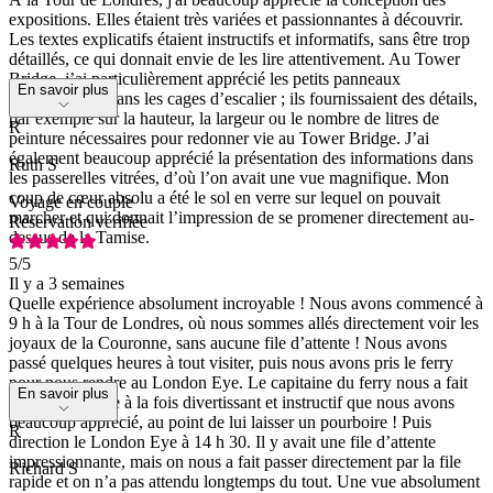
expositions. Elles étaient très variées et passionnantes à découvrir.
Les textes explicatifs étaient instructifs et informatifs, sans être trop
détaillés, ce qui donnait envie de les lire attentivement. Au Tower
Bridge, j’ai particulièrement apprécié les petits panneaux
En savoir plus
d’information dans les cages d’escalier ; ils fournissaient des détails,
par exemple sur la hauteur, la largeur ou le nombre de litres de
R
peinture nécessaires pour redonner vie au Tower Bridge. J’ai
également beaucoup apprécié la présentation des informations dans
Ruth S
les passerelles vitrées, d’où l’on avait une vue magnifique. Mon
coup de cœur absolu a été le sol en verre sur lequel on pouvait
Voyage en couple
marcher et qui donnait l’impression de se promener directement au-
Réservation vérifiée
dessus de la Tamise.
5
/5
Il y a 3 semaines
Quelle expérience absolument incroyable ! Nous avons commencé à
9 h à la Tour de Londres, où nous sommes allés directement voir les
joyaux de la Couronne, sans aucune file d’attente ! Nous avons
passé quelques heures à tout visiter, puis nous avons pris le ferry
pour nous rendre au London Eye. Le capitaine du ferry nous a fait
En savoir plus
un commentaire à la fois divertissant et instructif que nous avons
beaucoup apprécié, au point de lui laisser un pourboire ! Puis
R
direction le London Eye à 14 h 30. Il y avait une file d’attente
impressionnante, mais on nous a fait passer directement par la file
Richard S
rapide et on n’a pas attendu longtemps du tout. Une vue absolument