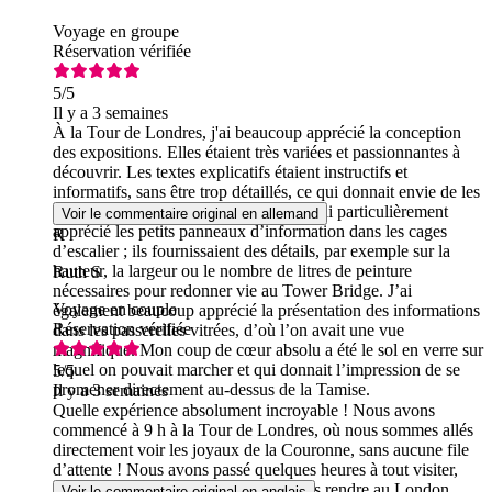
Voyage en groupe
Réservation vérifiée
5
/5
Il y a 3 semaines
À la Tour de Londres, j'ai beaucoup apprécié la conception
des expositions. Elles étaient très variées et passionnantes à
découvrir. Les textes explicatifs étaient instructifs et
informatifs, sans être trop détaillés, ce qui donnait envie de les
lire attentivement. Au Tower Bridge, j’ai particulièrement
Voir le commentaire original en allemand
apprécié les petits panneaux d’information dans les cages
R
d’escalier ; ils fournissaient des détails, par exemple sur la
hauteur, la largeur ou le nombre de litres de peinture
Ruth S
nécessaires pour redonner vie au Tower Bridge. J’ai
Voyage en couple
également beaucoup apprécié la présentation des informations
Réservation vérifiée
dans les passerelles vitrées, d’où l’on avait une vue
magnifique. Mon coup de cœur absolu a été le sol en verre sur
lequel on pouvait marcher et qui donnait l’impression de se
5
/5
promener directement au-dessus de la Tamise.
Il y a 3 semaines
Quelle expérience absolument incroyable ! Nous avons
commencé à 9 h à la Tour de Londres, où nous sommes allés
directement voir les joyaux de la Couronne, sans aucune file
d’attente ! Nous avons passé quelques heures à tout visiter,
puis nous avons pris le ferry pour nous rendre au London
Voir le commentaire original en anglais