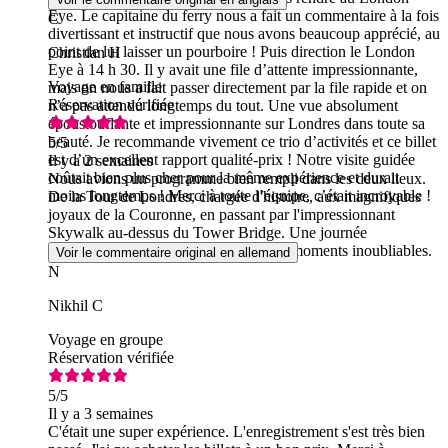
Eye. Le capitaine du ferry nous a fait un commentaire à la fois
C
divertissant et instructif que nous avons beaucoup apprécié, au
point de lui laisser un pourboire ! Puis direction le London
Christian H
Eye à 14 h 30. Il y avait une file d’attente impressionnante,
Voyage en famille
mais on nous a fait passer directement par la file rapide et on
Réservation vérifiée
n’a pas attendu longtemps du tout. Une vue absolument
époustouflante et impressionnante sur Londres dans toute sa
beauté. Je recommande vivement ce trio d’activités et ce billet
5
/5
est d’un excellent rapport qualité-prix ! Notre visite guidée
Il y a 2 semaines
coûtait bien plus cher pour la même expérience et durait
Nous avions un programme bien rempli dans les deux lieux.
moins longtemps ! Merci à toute l’équipe, c’était incroyable !
De la Tour de Londres, chargée d'histoire, aux magnifiques
joyaux de la Couronne, en passant par l'impressionnant
Skywalk au-dessus du Tower Bridge. Une journée
formidable, riche en découvertes et en moments inoubliables.
Voir le commentaire original en allemand
N
Nikhil C
Voyage en groupe
Réservation vérifiée
5
/5
Il y a 3 semaines
C'était une super expérience. L'enregistrement s'est très bien