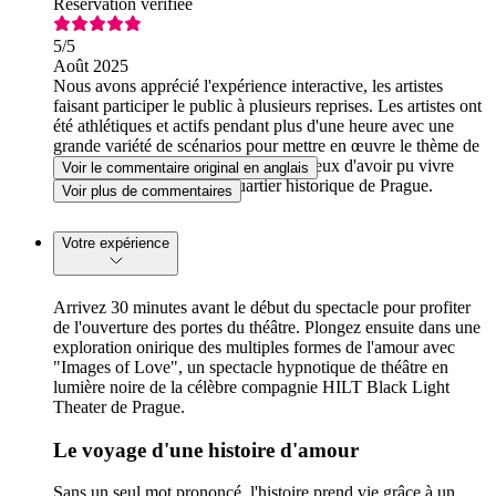
Réservation vérifiée
5
/5
Août 2025
Nous avons apprécié l'expérience interactive, les artistes
faisant participer le public à plusieurs reprises. Les artistes ont
été athlétiques et actifs pendant plus d'une heure avec une
grande variété de scénarios pour mettre en œuvre le thème de
l'histoire d'amour. Nous sommes heureux d'avoir pu vivre
Voir le commentaire original en anglais
cette expérience dans un quartier historique de Prague.
Voir plus de commentaires
Votre expérience
Arrivez 30 minutes avant le début du spectacle pour profiter
de l'ouverture des portes du théâtre. Plongez ensuite dans une
exploration onirique des multiples formes de l'amour avec
"Images of Love", un spectacle hypnotique de théâtre en
lumière noire de la célèbre compagnie HILT Black Light
Theater de Prague.
Le voyage d'une histoire d'amour
Sans un seul mot prononcé, l'histoire prend vie grâce à un