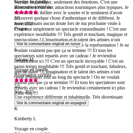
Voyage en famille
barrière linguistique, seulement des émotions. C'est une
Réservation vérifiée
alternative idéale aux attractions touristiques plus typiques. Je
suis sortie du théâtre avec le sourire et le sentiment d'avoir
découvert quelque chose d'authentique et de différent. Je
5
/5
reviendrai sans aucun doute lors de ma prochaine visite à
Janv. 2026
Prague.
C'est tout simplement un spectacle extraordinaire ! C'est une
expérience inoubliable !!! Très gentil et touchant, magique et
spectaculaire ! L'imagination et le talent des artistes n'ont
Voir le commentaire original en russe
cessé de nous étonner tout au long de la représentation ! Je ne
S
voulais vraiment pas que ça se termine !!! Et tous les
spectateurs sont repartis avec un cadeau ! Je reviendrai
Salome M
certainement ici !!! C'est un spectacle incroyable ! C'est un
passe-temps inoubliable !!! Très gentil et touchant, fabuleux,
Voyage en famille
spectaculaire ! L'imagination et le talent des artistes n'ont
Réservation vérifiée
cessé d'étonner tout au long du spectacle ! On ne voulait
surtout pas que ça se termine !!! Et tous les spectateurs sont
5
/5
repartis avec un cadeau ! Je reviendrai certainement ici plus
Nov. 2025
d'une fois !!!
Une expérience différente et inhabituelle. Très divertissant
Voir le commentaire original en espagnol
K
Kimberly L
Voyage en couple