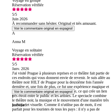
Voyage en groupe
Réservation vérifiée
5
/5
Juin 2026
À recommander sans hésiter. Original et très amusant.
Voir le commentaire original en espagnol
A
Anna M
Voyage en solitaire
Réservation vérifiée
5
/5
Janv. 2026
J'ai visité Prague à plusieurs reprises et ce théâtre fait partie de
ces endroits qui vous donnent envie de revenir. Je suis allée au
théâtre noir HILT de Prague pour la deuxième fois l'année
dernière et, une fois de plus, ce fut une expérience magique et
très spéciale. Le théâtre est petit et intime, ce qui crée un lien
Voir le commentaire original en espagnol
très étroit entre le public et les artistes. Le spectacle combine
I
le théâtre noir, la musique et le mouvement d'une manière très
poétique et visuelle. Comme il n'utilise pas de mots, il est
Izabella I
parfait pour les touristes de tous les pays : il n'y a pas de