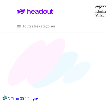
Tapez v
expérie
Khalif
Vatica
Eiffel
P
Toutes les catégories
N°5 sur 35 à Prague