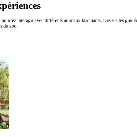
xpériences
rrez interagir avec différents animaux fascinants. Des visites guidées 
ns du zoo.