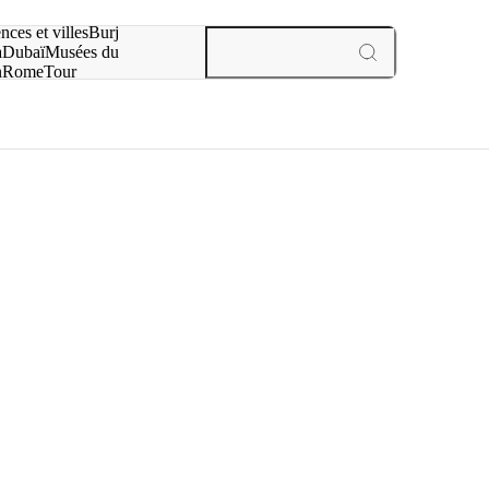
otre recherche :
nces et villes
Burj
a
Dubaï
Musées du
n
Rome
Tour
aris
expériences et villes