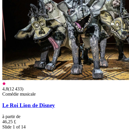
4,8
(
12 433
)
Comédie musicale
Le Roi Lion de Disney
à partir de
46,25 £
Slide 1 of 14