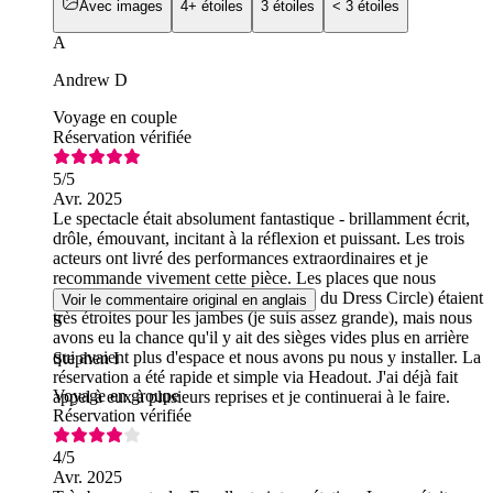
Avec images
4+ étoiles
3 étoiles
< 3 étoiles
A
Andrew D
Voyage en couple
Réservation vérifiée
5
/5
Avr. 2025
Le spectacle était absolument fantastique - brillamment écrit,
drôle, émouvant, incitant à la réflexion et puissant. Les trois
acteurs ont livré des performances extraordinaires et je
recommande vivement cette pièce. Les places que nous
avions réservées à l'origine (2e rangée du Dress Circle) étaient
Voir le commentaire original en anglais
très étroites pour les jambes (je suis assez grande), mais nous
S
avons eu la chance qu'il y ait des sièges vides plus en arrière
qui avaient plus d'espace et nous avons pu nous y installer. La
Stephen I
réservation a été rapide et simple via Headout. J'ai déjà fait
Voyage en groupe
appel à eux à plusieurs reprises et je continuerai à le faire.
Réservation vérifiée
4
/5
Avr. 2025