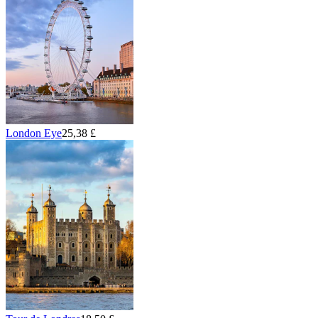
London Eye
25,38 £