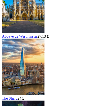
Abbaye de Westminster
27,13 £
The Shard
24 £