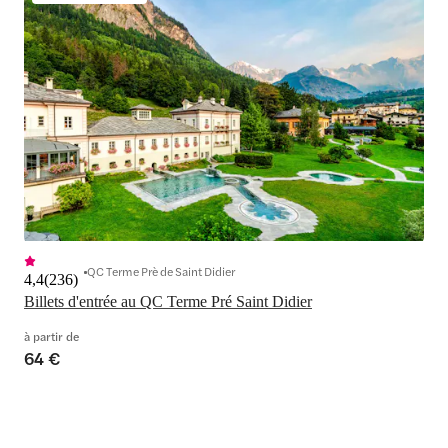
QC Terme Prè de Saint Didier
4,4
(
236
)
Billets d'entrée au QC Terme Pré Saint Didier
à partir de
64 €