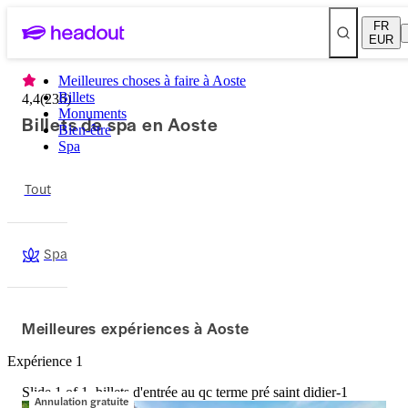
FR
EUR
Meilleures choses à faire à Aoste
Billets
4,4
(
236
)
Monuments
Billets de spa en Aoste
Bien-être
Spa
Tout
Spa
Meilleures expériences à Aoste
Expérience 1
Slide 1 of 1, billets d'entrée au qc terme pré saint didier-1
Annulation gratuite