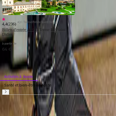
QC Terme Prè de Saint Didier
4,4
(
236
)
Billets d'entrée au QC Terme Pré Saint 
Didier
à partir de
64 €
Parcourir par catégorie
Activités à Aoste
Santé et bien-être en Aoste
Voir toutes les 
Monuments à Aoste