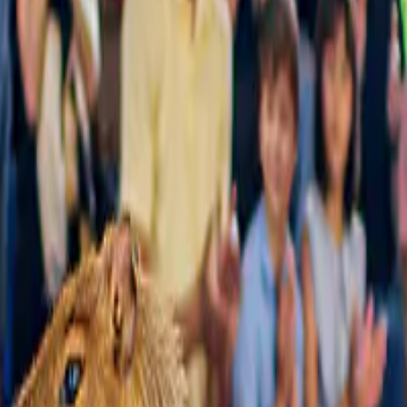
a peine.
.