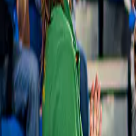
Toujours le meilleur prix
Nous comparons les prix pour vous. Vous trouvez ici le meilleur prix.
Qualité garantie
Chaque expérience est vérifiée et nous vous aidons en cas de problèm
Meilleures choses à faire à Aoste
Slide 1 of 1