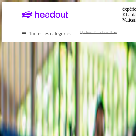
Tapez v
expérie
Khalif
Vatica
Eiffel
P
Toutes les catégories
QC Terme Prè de Saint Didier
Meilleures offres pour les expér