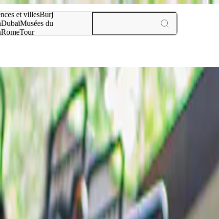
otre recherche :
nces et villes
Burj
a
Dubaï
Musées du
n
Rome
Tour
aris
expériences et villes
iences à Aoste