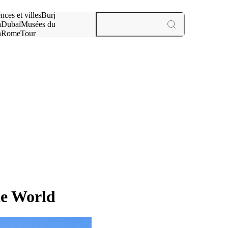
otre recherche :
nces et villes
Burj
a
Dubaï
Musées du
n
Rome
Tour
aris
expériences et villes
te World