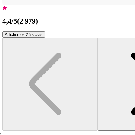
4,4
/5
(
2 979
)
Afficher les 2,9K avis
S