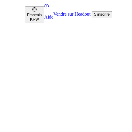
Vendre sur Headout
S'inscrire
Français
Aide
KRW