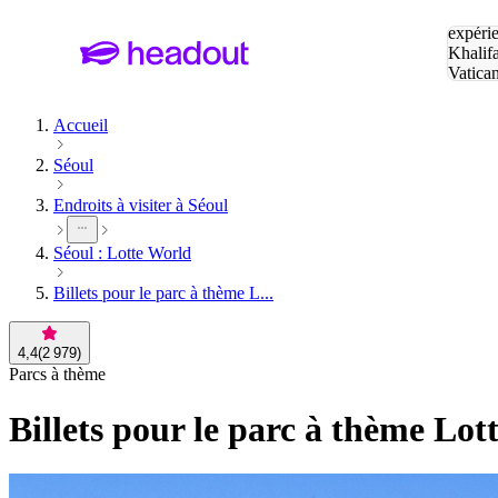
Tapez v
expérie
Khalif
Vatica
Eiffel
P
Accueil
Séoul
Endroits à visiter à Séoul
Séoul : Lotte World
Billets pour le parc à thème L...
4,4
(
2 979
)
Parcs à thème
Billets pour le parc à thème Lot