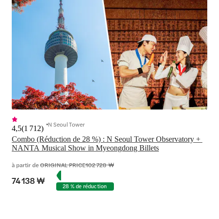
N Seoul Tower
4,5
(
1 712
)
Combo (Réduction de 28 %) : N Seoul Tower Observatory + 
NANTA Musical Show in Myeongdong Billets
à partir de
ORIGINAL PRICE
102 728 ₩
74 138 ₩
28 % de réduction