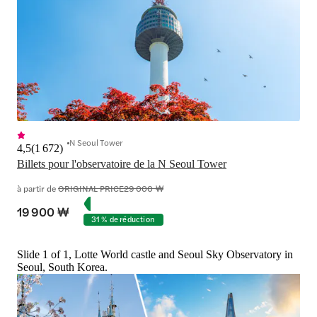
N Seoul Tower
4,5
(
1 672
)
Billets pour l'observatoire de la N Seoul Tower
à partir de
ORIGINAL PRICE
29 000 ₩
19 900 ₩
31 % de réduction
Slide 1 of 1, Lotte World castle and Seoul Sky Observatory in
Seoul, South Korea.