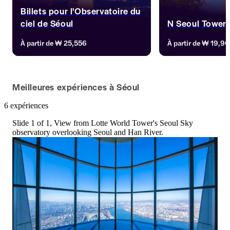
Billets pour l'Observatoire du
ciel de Séoul
N Seoul Tower
Améliorez votre voyage à Séoul avec 
Rendez-vous à la N 
À partir de
₩ 25,556
À partir de
₩ 19,9
cette collection de billets pour 
admirez la magnifiq
l'Observatoire du ciel de Séoul. 
panoramique sur la v
Découvrez des vues panoramiques 
point de vue situé 
depuis le Sky Deck et la terrasse, et 
sol. Accédez à une l
Meilleures expériences à Séoul
profitez d'un tour de Sky Shuttle à 
billets exclusifs et 
forte dose d'adrénaline mettant en 
des prix imbattable
6 expériences
valeur la culture coréenne. Atteignez 
de nouveaux sommets et créez des 
Slide 1 of 1, View from Lotte World Tower's Seoul Sky
souvenirs inoubliables !
observatory overlooking Seoul and Han River.