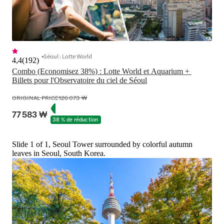
Séoul : Lotte World
4,4
(
192
)
Combo (Economisez 38%) : Lotte World et Aquarium + 
Billets pour l'Observatoire du ciel de Séoul
ORIGINAL PRICE
126 073 ₩
77 583 ₩
38 % de réduction
Slide 1 of 1, Seoul Tower surrounded by colorful autumn
leaves in Seoul, South Korea.