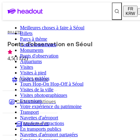
FR
KRW
Meilleures choses à faire à Séoul
BILLETS
Billets
Parcs à thème
Ponts d'observation en Séoul
Cartes touristiques
Monuments
Ponts d'observation
4,5
(
3 122
)
Aquariums
Visites
Visites à pied
Parcs à thème
Visites guidées
Tours Hop-On Hop-Off à Séoul
Visites de la ville
Visites photographiques
Cartes touristiques
Excursions
Votre expérience du patrimoine
Transport
Navettes d'aéroport
Monuments
Transferts d'attractions
En transports publics
Navettes d'aéroport partagées