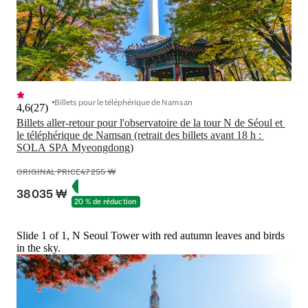
Billets pour le téléphérique de Namsan
4,6
(
27
)
Billets aller-retour pour l'observatoire de la tour N de Séoul et 
le téléphérique de Namsan (retrait des billets avant 18 h : 
SOLA SPA Myeongdong)
ORIGINAL PRICE
47 255 ₩
38 035 ₩
20 % de réduction
Slide 1 of 1, N Seoul Tower with red autumn leaves and birds
in the sky.