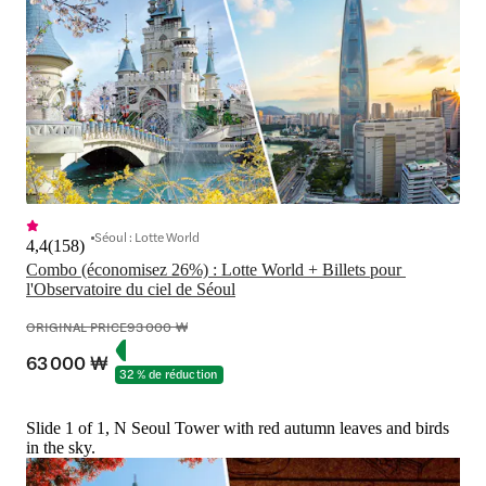
Séoul : Lotte World
4,4
(
158
)
Combo (économisez 26%) : Lotte World + Billets pour 
l'Observatoire du ciel de Séoul
ORIGINAL PRICE
93 000 ₩
63 000 ₩
32 % de réduction
Slide 1 of 1, N Seoul Tower with red autumn leaves and birds
in the sky.