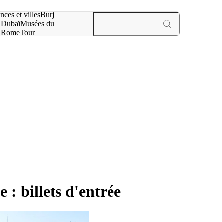
otre recherche :
nces et villes
Burj
a
Dubaï
Musées du
n
Rome
Tour
aris
expériences et villes
e : billets d'entrée